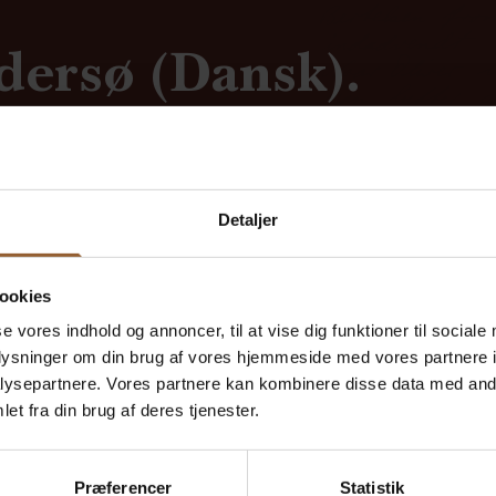
dersø (Dansk).
(Tysk).
 (Engelsk).
inket for at afspille lydfilen.
ag af Kaj Munks sidste nytårsprædiken kan høres på
uten i parken
.
Detaljer
ookies
se vores indhold og annoncer, til at vise dig funktioner til sociale
oplysninger om din brug af vores hjemmeside med vores partnere i
ysepartnere. Vores partnere kan kombinere disse data med andr
et fra din brug af deres tjenester.
Præferencer
Statistik