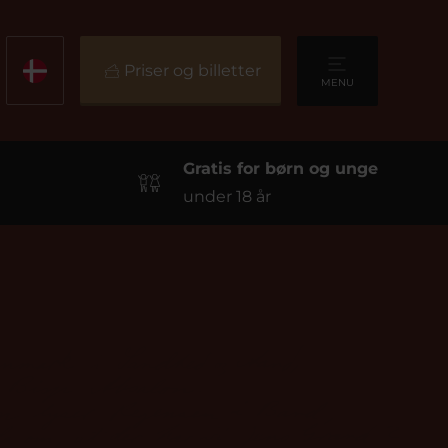
Priser og billetter
MENU
Gratis for børn og unge
under 18 år