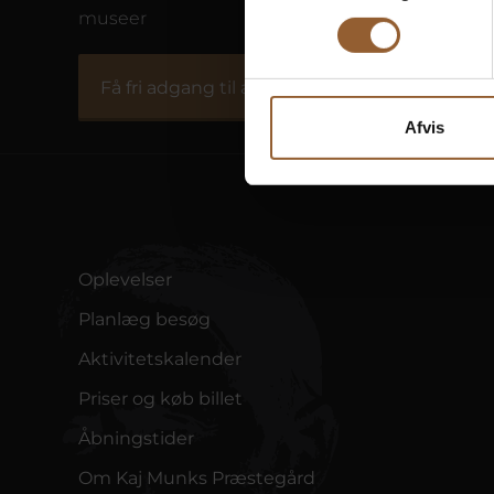
museer
Fiskeriets Hus
Natu
Få fri adgang til alle museer
Afvis
Oplevelser
Planlæg besøg
Aktivitetskalender
Priser og køb billet
Åbningstider
Om Kaj Munks Præstegård