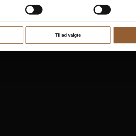
rkraft
Skjern Vindmølle
Skjern Reberb
Tillad valgte