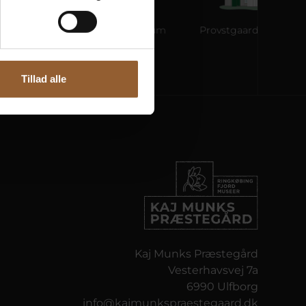
ane
Ringkøbing Museum
Provstgaards Jagthus
Tillad alle
Kaj Munks Præstegård
Vesterhavsvej 7a
6990 Ulfborg
info@kajmunkspraestegaard.dk