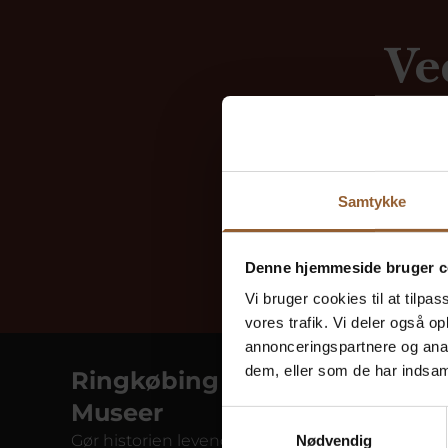
Ve
Vedersø 
Vedersø
Tryk på l
Et uddr
digterr
Samtykke
Denne hjemmeside bruger c
Vi bruger cookies til at tilpas
vores trafik. Vi deler også 
annonceringspartnere og anal
dem, eller som de har indsaml
Ringkøbing Fjord
Museer
Samtykkevalg
Gør historien levende på 10
Nødvendig