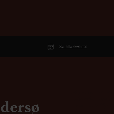
Se alle events
dersø