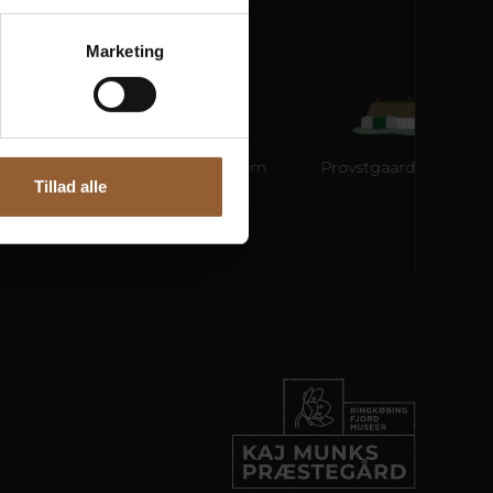
Marketing
ane
Ringkøbing Museum
Provstgaards Jagthus
Tillad alle