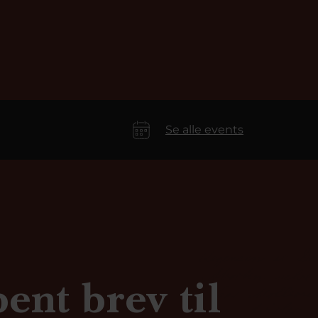
Se alle events
ent brev til