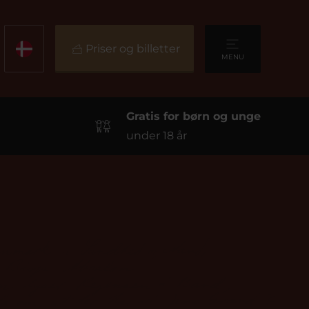
Priser og billetter
MENU
Gratis for børn og unge
under 18 år