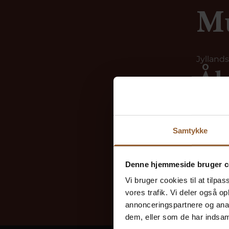
Mu
Jylland
Åb
(D
Samtykke
Åbent br
Åbent br
Tryk på l
Denne hjemmeside bruger c
Vi bruger cookies til at tilpas
vores trafik. Vi deler også 
annonceringspartnere og anal
dem, eller som de har indsaml