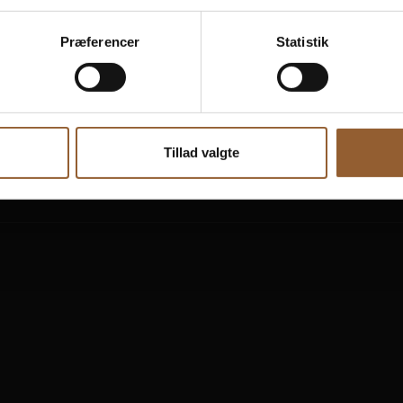
Præferencer
Statistik
rkraft
Skjern Vindmølle
Skjern Reberb
Tillad valgte