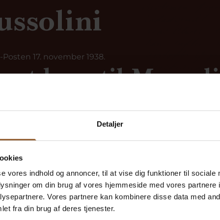
ssolini
s-Posten 17. november 1938.
ent brev til Mussoli
ansk).
Detaljer
ev til Mussolini (Tysk).
ev til Mussolini (Engelsk).
inket for at afspille lydfilen.
ookies
se vores indhold og annoncer, til at vise dig funktioner til sociale
oplysninger om din brug af vores hjemmeside med vores partnere i
ysepartnere. Vores partnere kan kombinere disse data med andr
et fra din brug af deres tjenester.