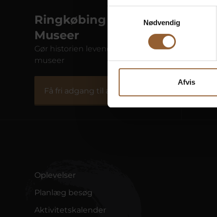
Samtykkevalg
Ringkøbing Fjord
Nødvendig
Museer
Gør historien levende på 10
museer
Fiskeriets Hus
Natu
Afvis
Få fri adgang til alle museer
Oplevelser
Planlæg besøg
Aktivitetskalender