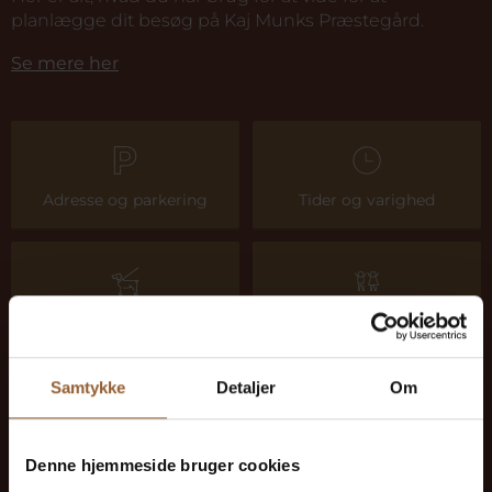
planlægge dit besøg på Kaj Munks Præstegård.
Se mere her
Adresse og parkering
Tider og varighed
Hunde
Børn
Samtykke
Detaljer
Om
Handicapforhold
Mad og drikke
Denne hjemmeside bruger cookies