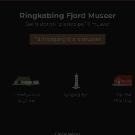
Ringkøbing Fjord Museer
Gør historien levende på 10 museer
Få fri adgang til alle museer
Provstgaards
Lyngvig Fyr
Kaj Munks
Jagthus
Præstegård
Oplevelser