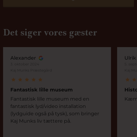
Det siger vores gæster
Alexander
Ulrik
3. oktober 2024
5. sep
Kaj Munks Præstegård
Kaj M
Fantastisk lille museum
Hist
Fantastisk lille museum med en
Kæmpe
fantastisk lyd/video installation
(lydguide også på tysk), som bringer
Kaj Munks liv tættere på.