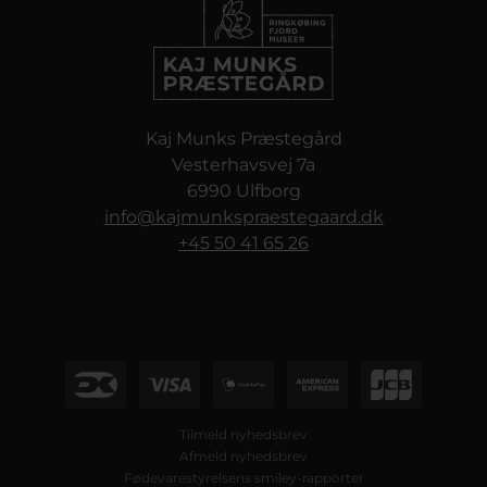
Kaj Munks Præstegård
Vesterhavsvej 7a
6990 Ulfborg
info@kajmunkspraestegaard.dk
+45 50 41 65 26
Tilmeld nyhedsbrev
Afmeld nyhedsbrev
Fødevarestyrelsens smiley-rapporter