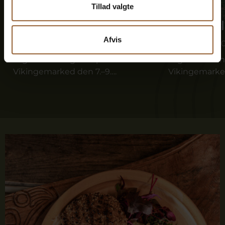
Tillad valgte
Bork Vikingemarked
Bork Vik
Afvis
8. august kl. 10:00
9. august kl. 1
Tag med vikingerne på Bork
Tag med viki
Vikingemarked den 7.–9….
Vikingemarked