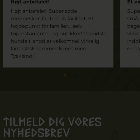
Højt anbefalet!
Et vi
Højt anbefalet! Super søde
Super
mennesker, fantastisk facilitet. Et
små. 
højdepunkt for familier… selv
bage
toprestauranter og butikker! Og sidst:
virke
hunde (i snor) er velkomne! Virkelig
indbl
fantastisk sammenlignet med
er og
Tyskland!
Tilmeld dig vores
nyhedsbrev