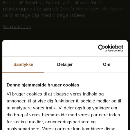
Her er alt, hvad du har brug for at vide for at
planlægge dit besøg på Bork Vikingehavn. Vi glæder
os til at tage dig med tilbage i tiden!
Se mere her
Adresse og parkering
Tider og varighed
Samtykke
Detaljer
Om
Denne hjemmeside bruger cookies
Vi bruger cookies til at tilpasse vores indhold og
Hund
Børn
annoncer, til at vise dig funktioner til sociale medier og til
at analysere vores trafik. Vi deler også oplysninger om
din brug af vores hjemmeside med vores partnere inden
for sociale medier, annonceringspartnere og
Handicapforhold
Mad og drikke
analysepartnere. Vores partnere kan kombinere disse