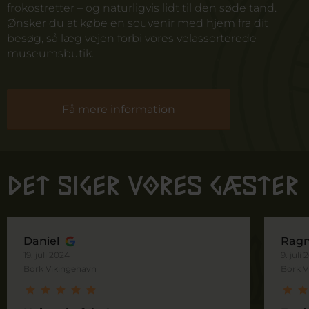
frokostretter – og naturligvis lidt til den søde tand.
Ønsker du at købe en souvenir med hjem fra dit
besøg, så læg vejen forbi vores velassorterede
museumsbutik.
Få mere information
Det siger vores gæster
Daniel
Ragn
19. juli 2024
9. juli
Bork Vikingehavn
Bork V