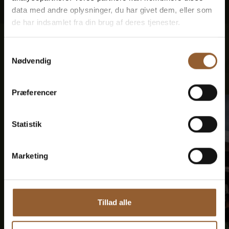
data med andre oplysninger, du har givet dem, eller som
de har indsamlet fra din brug af deres tjenester.
Samtykkevalg
Events
Nødvendig
Se alle
Præferencer
Statistik
Marketing
Tillad alle