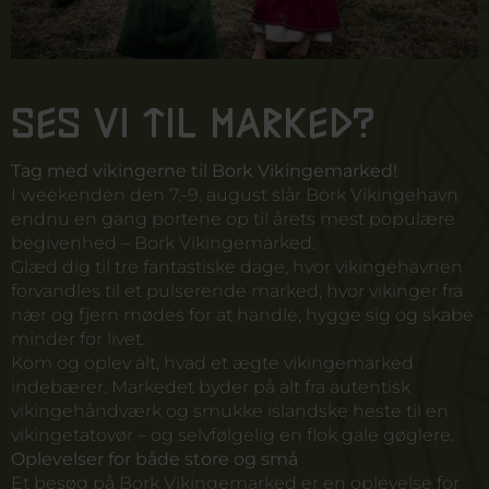
Ses vi til marked?
Tag med vikingerne til Bork Vikingemarked!
I weekenden den 7.-9. august slår Bork Vikingehavn
endnu en gang portene op til årets mest populære
begivenhed – Bork Vikingemarked.
Glæd dig til tre fantastiske dage, hvor vikingehavnen
forvandles til et pulserende marked, hvor vikinger fra
nær og fjern mødes for at handle, hygge sig og skabe
minder for livet.
Kom og oplev alt, hvad et ægte vikingemarked
indebærer. Markedet byder på alt fra autentisk
vikingehåndværk og smukke islandske heste til en
vikingetatovør – og selvfølgelig en flok gale gøglere.
Oplevelser for både store og små
Et besøg på Bork Vikingemarked er en oplevelse for