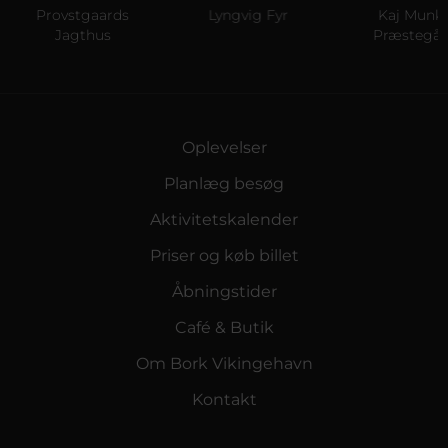
rovstgaards
Lyngvig Fyr
Kaj Munks
Jagthus
Præstegård
Oplevelser
Planlæg besøg
Aktivitetskalender
Priser og køb billet
Åbningstider
Café & Butik
Om Bork Vikingehavn
Kontakt