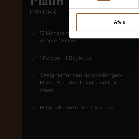
Platin
699 DKK
Afvis
12 Monate freier Eintritt in alle
unsere Museen
1 Person + 1 Begleiter
Geeignet für den Bork-Wikinger-
Markt, Naturkraft Dark und Lokes
Aften
Mitgliedervorteil bei Universe