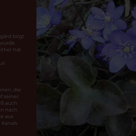
gård birgt
 wurde
ither hat
us
onen, die
f seiner
eß auch
en nach
e aus
 Kanals