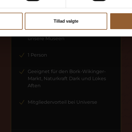
Gold
449 DKK
Tillad valgte
12 Monate freier Eintritt in alle
unsere Museen
1 Person
Geeignet für den Bork-Wikinger-
Markt, Naturkraft Dark und Lokes
Aften
Mitgliedervorteil bei Universe