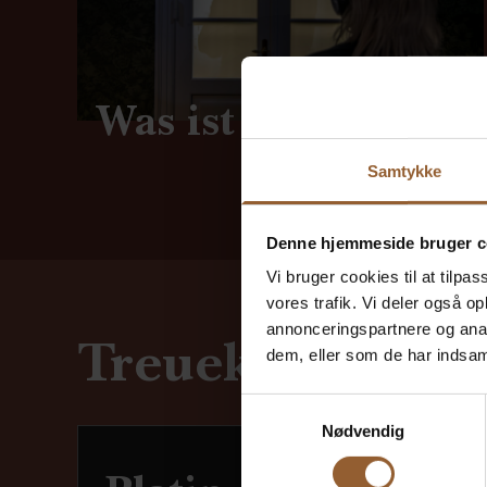
Was ist passiert?
Samtykke
Denne hjemmeside bruger c
Vi bruger cookies til at tilpas
vores trafik. Vi deler også 
annonceringspartnere og anal
Treuekarten kau
dem, eller som de har indsaml
Samtykkevalg
Nødvendig