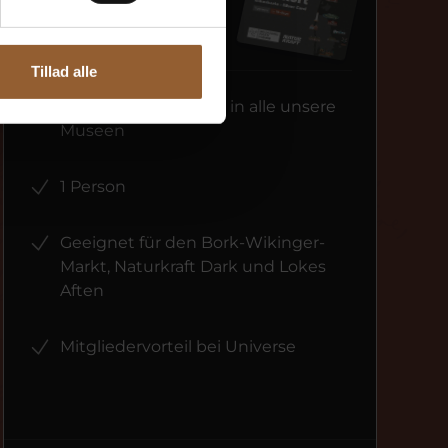
Silber
349 KR
Tillad alle
14 Tage freier Eintritt in alle unsere
Museen
1 Person
Geeignet für den Bork-Wikinger-
Markt, Naturkraft Dark und Lokes
Aften
Mitgliedervorteil bei Universe