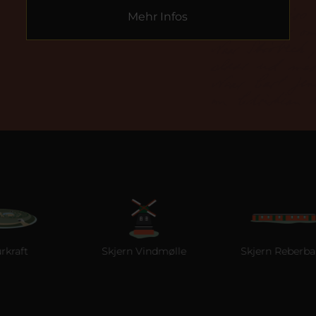
Mehr Infos
Skjern Vindmølle
Skjern Reberbane