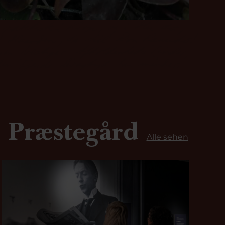
 Præstegård
Alle sehen