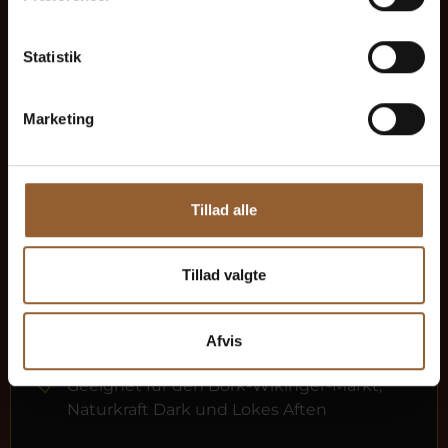
Mehr Infos
Statistik
Marketing
Gold
449 DKK
Tillad alle
12 Monate freier Eintritt in alle unsere
Museen
Tillad valgte
1 Person
Afvis
Geeignet für den Bork-Wikinger-Markt,
Naturkraft Dark und Lokes Aften