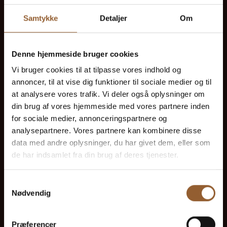
Platin
Samtykke
Detaljer
Om
699 DKK
Denne hjemmeside bruger cookies
12 Monate freier Eintritt in alle unsere
Vi bruger cookies til at tilpasse vores indhold og
Museen
annoncer, til at vise dig funktioner til sociale medier og til
at analysere vores trafik. Vi deler også oplysninger om
1 Person + 1 Begleiter
din brug af vores hjemmeside med vores partnere inden
for sociale medier, annonceringspartnere og
Geeignet für den Bork-Wikinger-Markt,
analysepartnere. Vores partnere kan kombinere disse
Naturkraft Dark und Lokes Aften
data med andre oplysninger, du har givet dem, eller som
de har indsamlet fra din brug af deres tjenester.
Mitgliedervorteil bei Universe
Samtykkevalg
Nødvendig
Præferencer