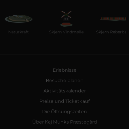
aturkraft
Skjern Vindmølle
Skjern Reberbane
Erlebnisse
Besuche planen
Aktivitätskalender
Preise und Ticketkauf
Die Öffnungszeiten
Über Kaj Munks Præstegård