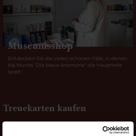
Museumsshop
Entdecken Sie die vielen schönen Fälle, in denen
Kaj Munks "Die blaue Anemone" die Hauptrolle
spielt.
Treuekarten kaufen