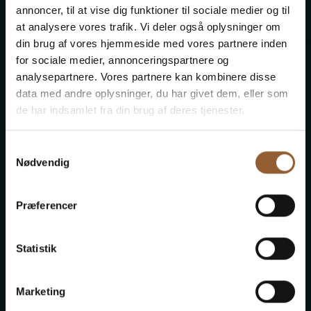
Mehr Infos
annoncer, til at vise dig funktioner til sociale medier og til
at analysere vores trafik. Vi deler også oplysninger om
din brug af vores hjemmeside med vores partnere inden
for sociale medier, annonceringspartnere og
analysepartnere. Vores partnere kan kombinere disse
Gold
data med andre oplysninger, du har givet dem, eller som
de har indsamlet fra din brug af deres tjenester.
449 DKK
Samtykkevalg
Nødvendig
12 Monate freier Eintritt in alle unsere
Museen
Præferencer
1 Person
Statistik
Geeignet für den Bork-Wikinger-Markt,
Naturkraft Dark und Lokes Aften
Marketing