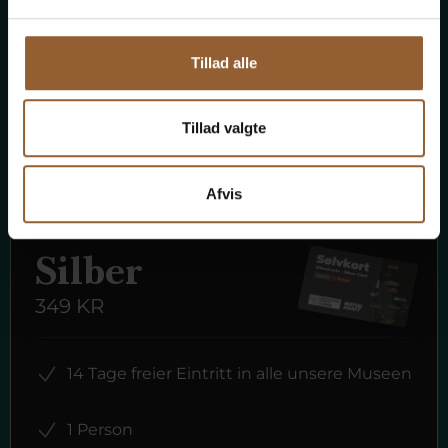
Mitgliedervorteil bei Universe
Tillad alle
Tillad valgte
Mehr Infos
Afvis
Silber
349 KR
14 Tage freier Eintritt in alle unsere Museen
1 Person