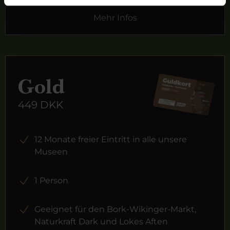
Mehr Infos
Gold
449 DKK
12 Monate freier Eintritt in alle unsere
Museen
1 Person
Geeignet für den Bork-Wikinger-Markt,
Naturkraft Dark und Lokes Aften