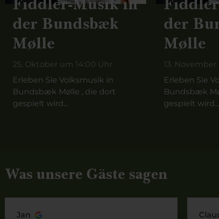
Fiddler-Musik in
Fiddler
der Bundsbæk
der Bu
Mølle
Mølle
25. Oktober um 14:00 Uhr
13. November
Erleben Sie Volksmusik in
Erleben Sie V
Bundsbæk Mølle , die dort
Bundsbæk Møll
gespielt wird...
gespielt wird...
Was unsere Gäste sagen
Jan
Clau