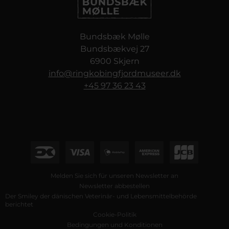
Bundsbæk Mølle
Bundsbækvej 27
6900 Skjern
info@ringkobingfjordmuseer.dk
+45 97 36 23 43
Melden Sie sich für unseren Newsletter an
Newsletter abbestellen
Der Smiley der dänischen Veterinär- und Lebensmittelbehörde
berichtet
Cookie-Politik
Bedingungen und Konditionen