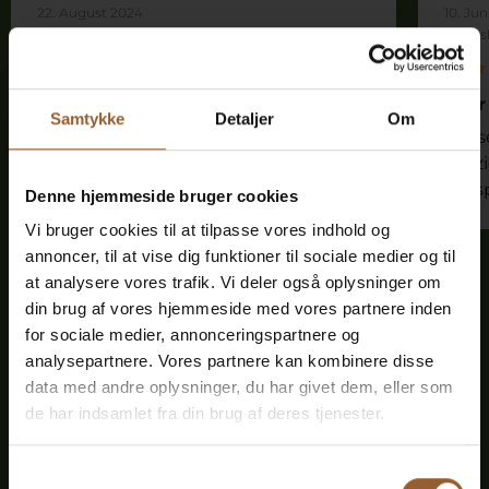
22. August 2024
10. Jun
Bundsbæk Mølle
Bunds
Gemütlicher Ort
Sehr
Samtykke
Detaljer
Om
Gemütlicher Ort für einen Besuch.
Ein s
Schön ausgeschilderte Wanderwege.
spaz
ents
Denne hjemmeside bruger cookies
Vi bruger cookies til at tilpasse vores indhold og
annoncer, til at vise dig funktioner til sociale medier og til
at analysere vores trafik. Vi deler også oplysninger om
din brug af vores hjemmeside med vores partnere inden
for sociale medier, annonceringspartnere og
Sparen Sie Geld - kaufen Sie
analysepartnere. Vores partnere kan kombinere disse
data med andre oplysninger, du har givet dem, eller som
eine Treuekarte
de har indsamlet fra din brug af deres tjenester.
Samtykkevalg