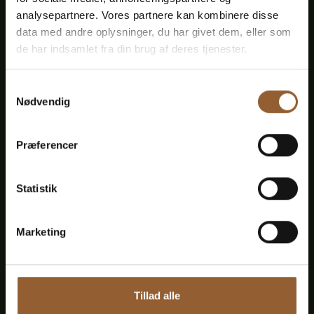
museer
analysepartnere. Vores partnere kan kombinere disse
data med andre oplysninger, du har givet dem, eller som
1 person + 1 ledsager
de har indsamlet fra din brug af deres tjenester.
Kan benyttes til Bork Vikingemarked,
Samtykkevalg
Nødvendig
Naturkraft After Dark og Lokes Aften
Medlemsfordel hos Universe
Præferencer
Statistik
Mere info
Marketing
Tillad alle