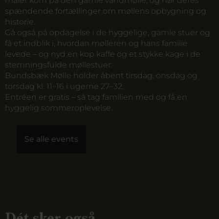
maler korn på den gamle vandmølle, og hør deres
spændende fortællinger om møllens opbygning og
historie.
Gå også på opdagelse i de hyggelige, gamle stuer og
få et indblik i, hvordan mølleren og hans familie
levede – og nyd en kop kaffe og et stykke kage i de
stemningsfulde møllestuer.
Bundsbæk Mølle holder åbent tirsdag, onsdag og
torsdag kl. 11–16 i ugerne 27–32.
Entréen er gratis – så tag familien med og få en
hyggelig sommeroplevelse.
Se alle events
Dét sker også