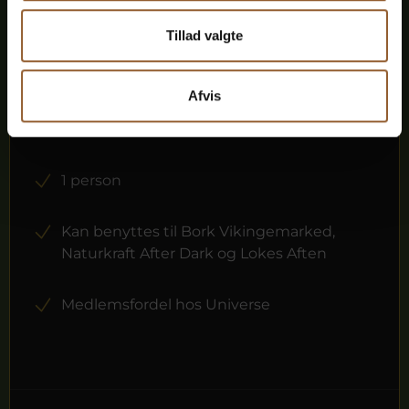
Guld
Tillad valgte
449 KR
Afvis
12 måneders fri adgang til alle vores
museer
1 person
Kan benyttes til Bork Vikingemarked,
Naturkraft After Dark og Lokes Aften
Medlemsfordel hos Universe