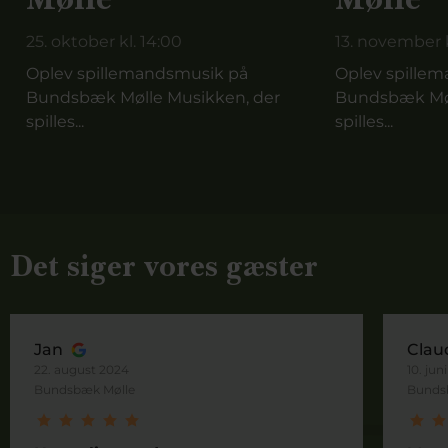
25. oktober kl. 14:00
13. november k
Oplev spillemandsmusik på
Oplev spille
Bundsbæk Mølle Musikken, der
Bundsbæk Møl
spilles...
spilles...
Det siger vores gæster
Jan
Clau
22. august 2024
10. jun
Bundsbæk Mølle
Bunds