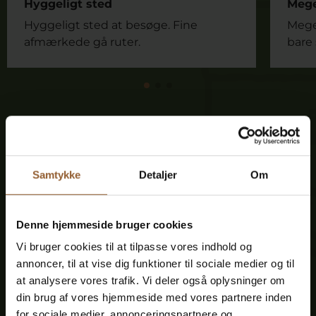
Hyggeligt sted
Meget
Hyggeligt sted at besøge. Fine
Meget
afmærkede gå ruter.
bare 
Spar penge – køb fordelskort
Samtykke
Detaljer
Om
Platin
Denne hjemmeside bruger cookies
Vi bruger cookies til at tilpasse vores indhold og
699 KR
annoncer, til at vise dig funktioner til sociale medier og til
at analysere vores trafik. Vi deler også oplysninger om
din brug af vores hjemmeside med vores partnere inden
12 måneders fri adgang til alle vores
for sociale medier, annonceringspartnere og