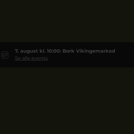
7. august kl. 10:00: Bork Vikingemarked
Se alle events