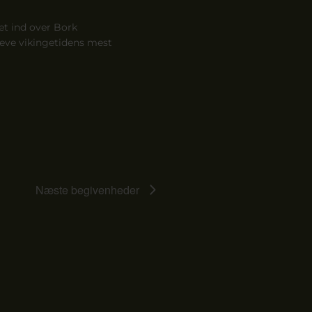
let ind over Bork
leve vikingetidens mest
Næste
begivenheder