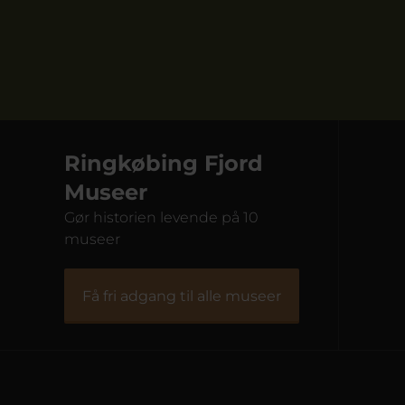
Ringkøbing Fjord
Museer
Gør historien levende på 10
museer
Fiskeriets Hus
Få fri adgang til alle museer