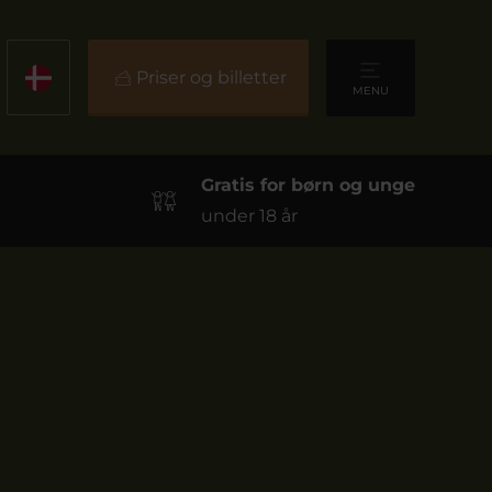
Priser og billetter
MENU
Gratis for børn og unge
under 18 år