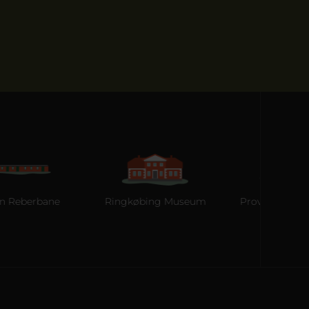
eberbane
Ringkøbing Museum
Provstgaards Jagt