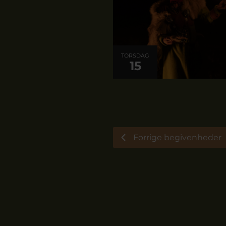
TORSDAG
15
Forrige
begivenheder