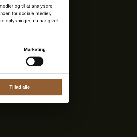
 medier og til at analysere
nden for sociale medier,
e oplysninger, du har givet
9. august 2026! Når
e lokale råvarer som
lkestoffer […]
Marketing
Tillad alle