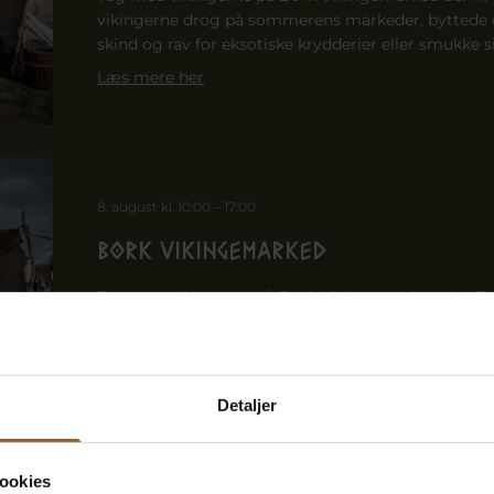
vikingerne drog på sommerens markeder, byttede d
skind og rav for eksotiske krydderier eller smukke si
Læs mere her
8. august kl. 10:00
–
17:00
Bork Vikingemarked
Tag med vikingerne på Bork Vikingemarked den 7.–
vikingerne drog på sommerens markeder, byttede d
skind og rav for eksotiske krydderier eller smukke si
Læs mere her
Detaljer
ookies