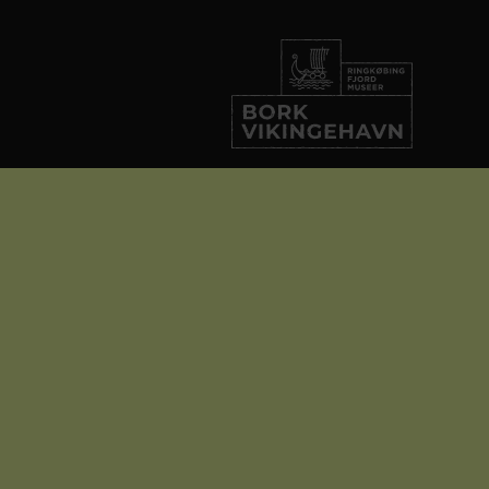
Bork Vikingehavn
Vikingevej 7
6893 Hemmet
info@borkvikingehavn.dk
+45 93 39 49 31