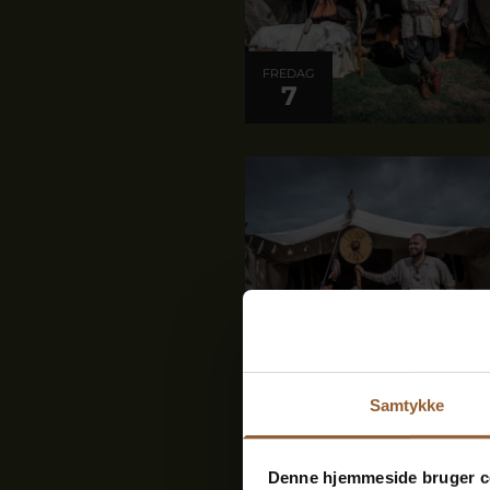
FREDAG
7
LØRDAG
8
Samtykke
Denne hjemmeside bruger c