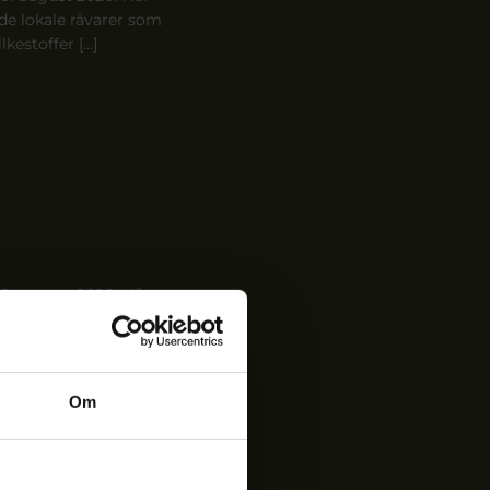
e lokale råvarer som
lkestoffer […]
9. august 2026! Når
e lokale råvarer som
lkestoffer […]
Om