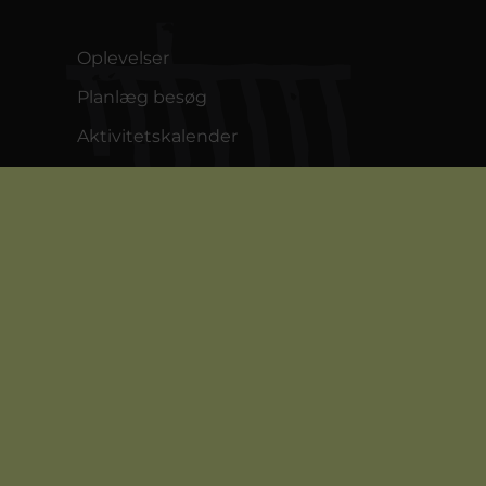
Oplevelser
Planlæg besøg
Aktivitetskalender
Priser og køb billet
Åbningstider
Café & Butik
Om Bork Vikingehavn
Kontakt