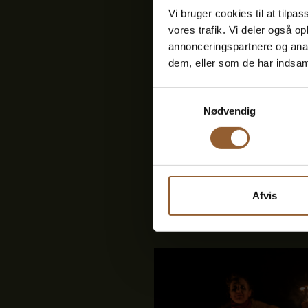
Vi bruger cookies til at tilpas
vores trafik. Vi deler også 
annonceringspartnere og anal
dem, eller som de har indsaml
Samtykkevalg
Nødvendig
SØNDAG
9
Afvis
oktober 2026