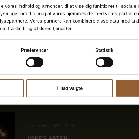
9. august kl. 10:00
–
17:00
se vores indhold og annoncer, til at vise dig funktioner til sociale
oplysninger om din brug af vores hjemmeside med vores partnere i
Bork Vikingemarked
ysepartnere. Vores partnere kan kombinere disse data med andr
et fra din brug af deres tjenester.
Tag med vikingerne på Bork Vikingemarked den 7.–
vikingerne drog på sommerens markeder, byttede d
skind og rav for eksotiske krydderier eller smukke si
Præferencer
Statistik
Læs mere her
Tillad valgte
15. oktober kl. 18:30
–
21:00
Lokes Aften