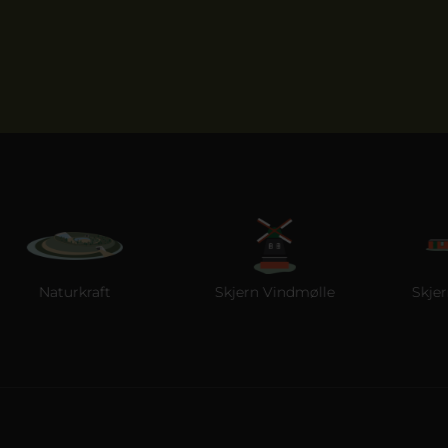
Naturkraft
Skjern Vindmølle
Skjern R