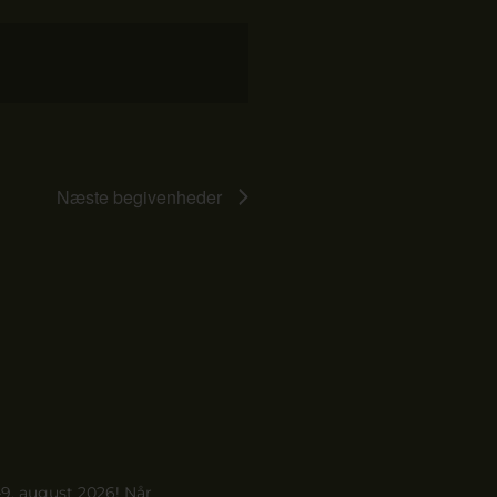
Begivenhed
Views
Navigation
Næste
begivenheder
9. august 2026! Når