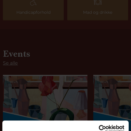
Handicapforhold
Mad og drikke
Events
Se alle