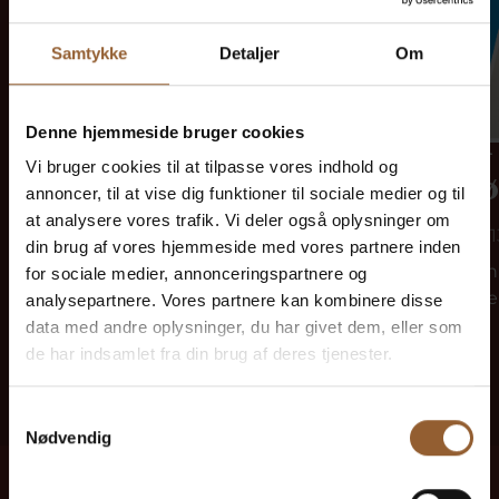
Samtykke
Detaljer
Om
Kunst i
Kunst i
Denne hjemmeside bruger cookies
Vi bruger cookies til at tilpasse vores indhold og
vindmøllen
vindmø
annoncer, til at vise dig funktioner til sociale medier og til
at analysere vores trafik. Vi deler også oplysninger om
9. august kl. 13:00
16. august kl. 
din brug af vores hjemmeside med vores partnere inden
Kom til Skjern Vindmølle, hvor
Kom til Skjern
for sociale medier, annonceringspartnere og
frivillige ildsjæle afholder…
frivillige ilds
analysepartnere. Vores partnere kan kombinere disse
data med andre oplysninger, du har givet dem, eller som
de har indsamlet fra din brug af deres tjenester.
Samtykkevalg
Nødvendig