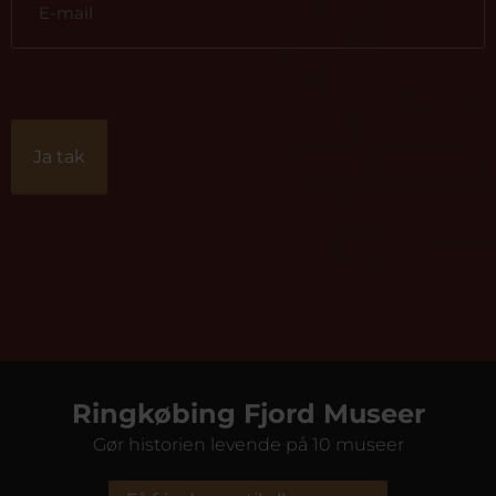
Ringkøbing Fjord Museer
Gør historien levende på 10 museer