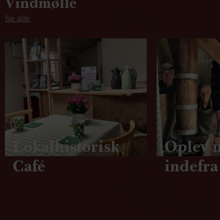
Vindmølle
Se alle
Lokalhistorisk
Oplev 
Café
indefra