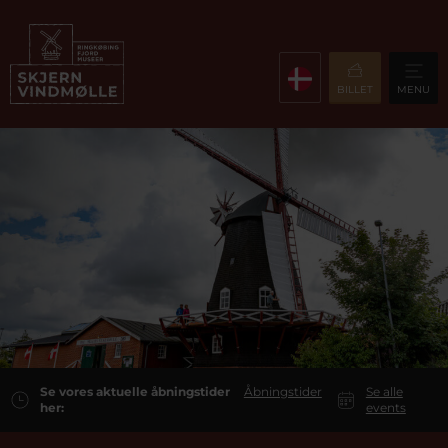
BILLET
MENU
Se vores aktuelle åbningstider
Åbningstider
Se alle
her:
events