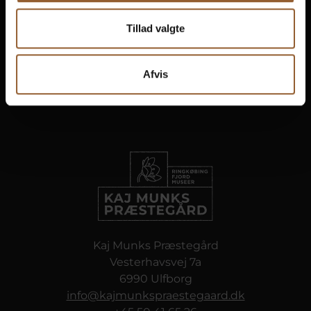
Tillad valgte
Afvis
Kaj Munks Præstegård
Vesterhavsvej 7a
6990 Ulfborg
info@kajmunkspraestegaard.dk