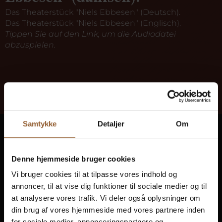
Das Theaterstück "Niels Ebbesen" (Deutsch).
Das Theaterstück "Niels Ebbesen" (Englisch).
Tippen Sie auf den Link, um die Audiodatei
abzuspielen.
Samtykke
Detaljer
Om
Ringkøbing Fjord Museen
In 10 Museen wird Geschichte lebendig
Denne hjemmeside bruger cookies
Vi bruger cookies til at tilpasse vores indhold og
Freier Zugang zu allen Museen
annoncer, til at vise dig funktioner til sociale medier og til
at analysere vores trafik. Vi deler også oplysninger om
din brug af vores hjemmeside med vores partnere inden
for sociale medier, annonceringspartnere og