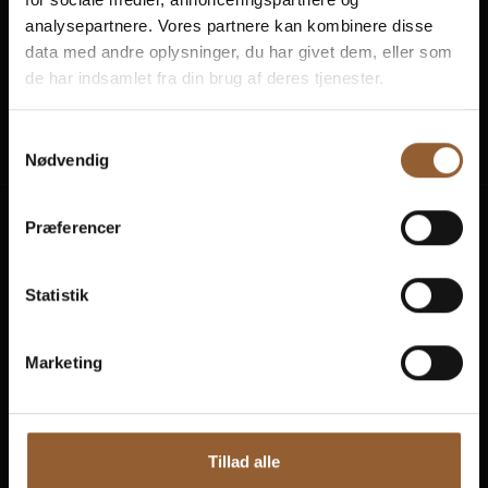
analysepartnere. Vores partnere kan kombinere disse
data med andre oplysninger, du har givet dem, eller som
de har indsamlet fra din brug af deres tjenester.
Naturkraft
Skjern Vindmølle
Skjern Reberb
Samtykkevalg
Nødvendig
Præferencer
Erlebnisse
Besuche planen
Statistik
Aktivitätskalender
Preise und Ticketkauf
Marketing
Die Öffnungszeiten
Über Kaj Munks Præstegård
Tillad alle
Kontakt