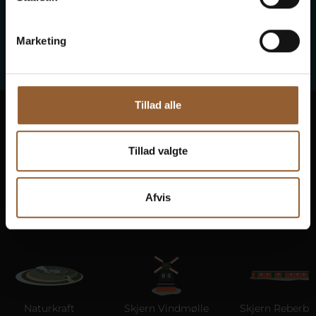
Marketing
Tillad alle
Ringkøbing Fjord Museen
In 10 Museen wird Geschichte lebendig
Tillad valgte
Freier Zugang zu allen Museen
Afvis
Naturkraft
Skjern Vindmølle
Skjern Reberban