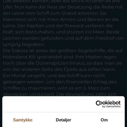
Das Beiboot kentert, aber alle sechs schaffen es ans
Ufer. Nun kann der Rest der Besatzung die Reise mit
der Leine vom Schiff zum Strand antreten. Sie
klammern sich mit ihren Armen und Beinen an die
Leine. Der Kapitän und der Steward verlieren die
Kraft, sich festzuhalten, und stürzen ins Meer. Beide
Leichen werden gefunden und auf dem Friedhof von
Lyngvig begraben.
Die Dakota ist eines der größten Segelschiffe, die auf
Holmsland Klit gestrandet sind. Ihre Masten ragen
hoch über die Dünenspitzen hinaus, so dass man sie
von der anderen Seite des Fjords aus sehen kann.
Ein Monat vergeht, und das Schiff kann nicht
geborgen werden. Um den finanziellen Ertrag des
Schiffes zu maximieren, wird es am 5. März zum
Abwracken versteigert. Die Abwrackung zieht sich
bis zum Frühjahr hin. Nur der Rumpf bleibt übrig.
Man beschließt, die Naturgewalten zu nutzen und
auf einen Sturm zu warten, der das Schiff in zwei
Hälften teilt. Der Sturm kommt bereits am 1. Juni.
Samtykke
Detaljer
Om
Doch bevor man beide Seiten bergen kann, treibt