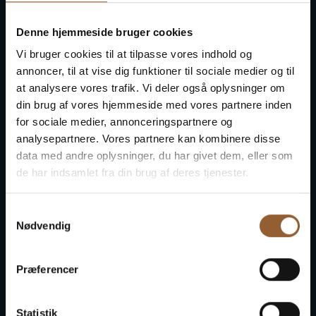
eine davon aufs Meer hinaus und landet in kleineren
Stücken an anderen Stränden. Ein Stück der
Denne hjemmeside bruger cookies
Schiffswand taucht 1994, 106 Jahre später, in Hvide
Vi bruger cookies til at tilpasse vores indhold og
Sande auf. Heute befindet sich das Holz im
annoncer, til at vise dig funktioner til sociale medier og til
Strandingsmuseum St. Georg in Thorsminde.
at analysere vores trafik. Vi deler også oplysninger om
din brug af vores hjemmeside med vores partnere inden
for sociale medier, annonceringspartnere og
analysepartnere. Vores partnere kan kombinere disse
data med andre oplysninger, du har givet dem, eller som
de har indsamlet fra din brug af deres tjenester.
Samtykkevalg
Nødvendig
Præferencer
Statistik