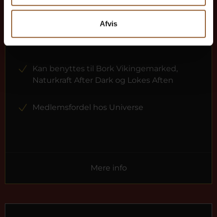
12 måneders fri adgang til alle vores
museer
Afvis
1 person
Kan benyttes til Bork Vikingemarked,
Naturkraft After Dark og Lokes Aften
Medlemsfordel hos Universe
Mere info