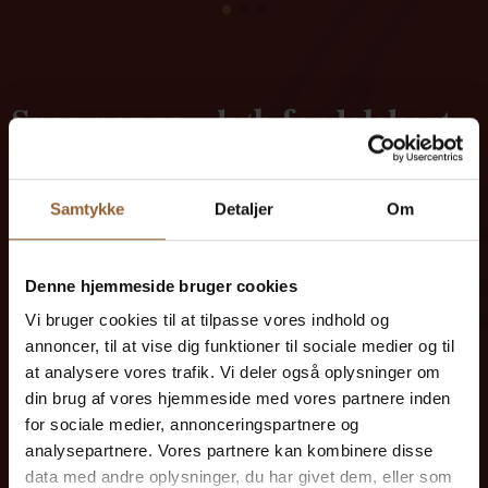
Spar penge – køb fordelskort
Samtykke
Detaljer
Om
Platin
699 KR
Denne hjemmeside bruger cookies
Vi bruger cookies til at tilpasse vores indhold og
annoncer, til at vise dig funktioner til sociale medier og til
12 måneders fri adgang til alle vores
at analysere vores trafik. Vi deler også oplysninger om
museer
din brug af vores hjemmeside med vores partnere inden
for sociale medier, annonceringspartnere og
1 person + 1 ledsager
analysepartnere. Vores partnere kan kombinere disse
data med andre oplysninger, du har givet dem, eller som