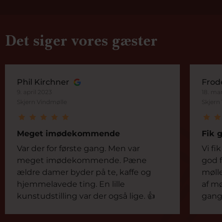
Det siger vores gæster
Phil Kirchner
Frod
9. april 2023
18. ma
Skjern Vindmølle
Skjern
Meget imødekommende
Fik 
Var der for første gang. Men var
Vi fi
meget imødekommende. Pæne
god f
ældre damer byder på te, kaffe og
møll
hjemmelavede ting. En lille
af mø
kunstudstilling var der også lige. 👍
gang