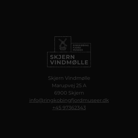
Skjern Vindmølle
Marupvej 25 A
6900 Skjern
info@ringkobingfjordmuseer.dk
+45 97362343