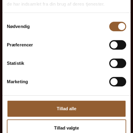
Kan benyttes til Bork Vikingemarked,
de har indsamlet fra din brug af deres tjenester.
Naturkraft After Dark og Lokes Aften
Samtykkevalg
Nødvendig
Medlemsfordel hos Universe
Præferencer
Statistik
Mere info
Marketing
Guld
Tillad alle
449 KR
Tillad valgte