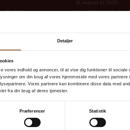
16. august kl. 13:00
e afholder...
Kom til Skjern Vindmølle,
Detaljer
ookies
gæster
se vores indhold og annoncer, til at vise dig funktioner til sociale
oplysninger om din brug af vores hjemmeside med vores partnere i
ysepartnere. Vores partnere kan kombinere disse data med andr
et fra din brug af deres tjenester.
Frode Olesen
18. marts 2021
Præferencer
Statistik
Skjern Vindmølle