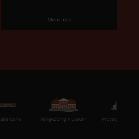
Mere info
e
Ringkøbing Museum
Provstgaards Jagthus