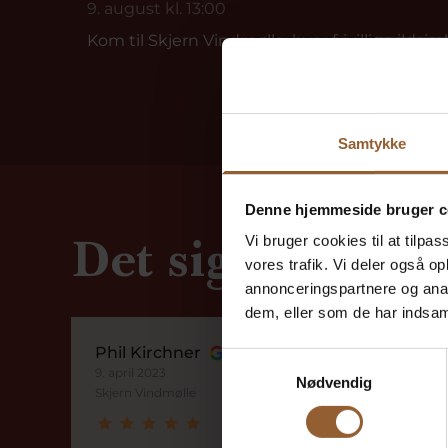
9. august kl. 13:00
Kom til Skjern Vindmølle, hvor frivillige ildsjæl
Samtykke
Denne hjemmeside bruger c
Det siger vores 
Vi bruger cookies til at tilpas
vores trafik. Vi deler også 
annonceringspartnere og anal
dem, eller som de har indsaml
Phil Kirchner
Samtykkevalg
9. april 2023
Nødvendig
Skjern Vindmølle