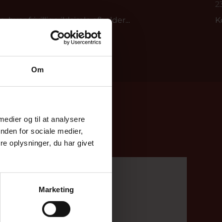
2
 hvor frivillige ildsjæle afholder...
K
Om
 medier og til at analysere
nden for sociale medier,
e oplysninger, du har givet
Alan Rasmussen
18. november 2022
Marketing
Skjern Vindmølle