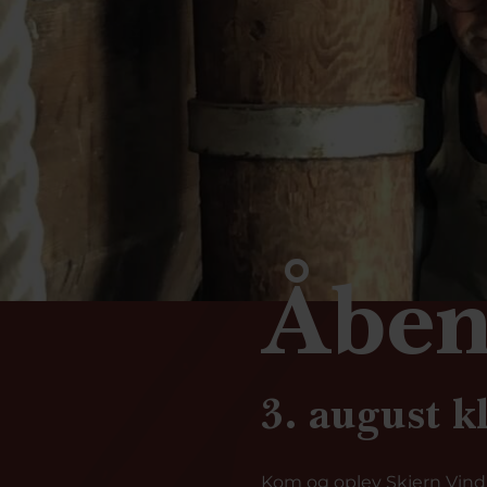
Åben
3. august kl
Kom og oplev Skjern Vind