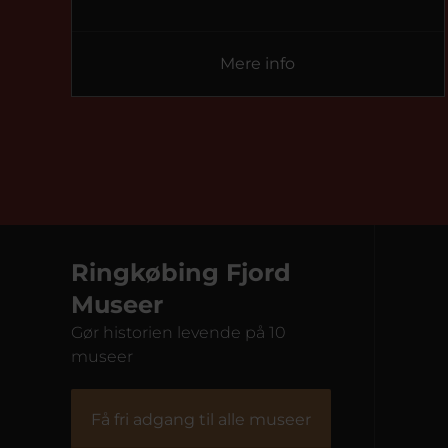
Mere info
Ringkøbing Fjord
Museer
Gør historien levende på 10
museer
Fiskeriets Hus
Naturk
Få fri adgang til alle museer