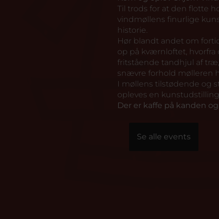
Til trods for at den flotte h
vindmøllens finurlige kuns
historie.
Hør blandt andet om forti
op på kværnloftet, hvorfra d
fritstående tandhjul af tr
snævre forhold mølleren h
I møllens tilstødende og 
opleves en kunstudstilling
Der er kaffe på kanden og 
Se alle events