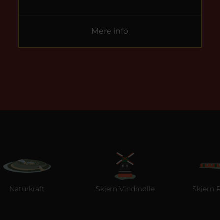
Mere info
raft
Skjern Vindmølle
Skjern Reberban