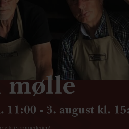
 mølle
. 11:00 - 3. august kl. 15
mølle i sommerferien!