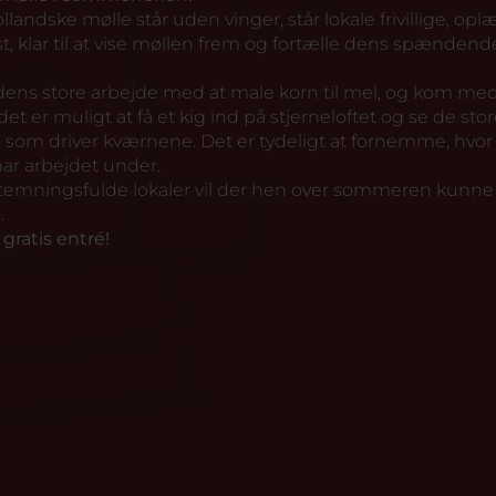
ollandske mølle står uden vinger, står lokale frivillige, oplæ
t, klar til at vise møllen frem og fortælle dens spændend
dens store arbejde med at male korn til mel, og kom med
et er muligt at få et kig ind på stjerneloftet og se de stor
æ, som driver kværnene. Det er tydeligt at fornemme, hvor
ar arbejdet under.
stemningsfulde lokaler vil der hen over sommeren kunne
.
gratis entré!