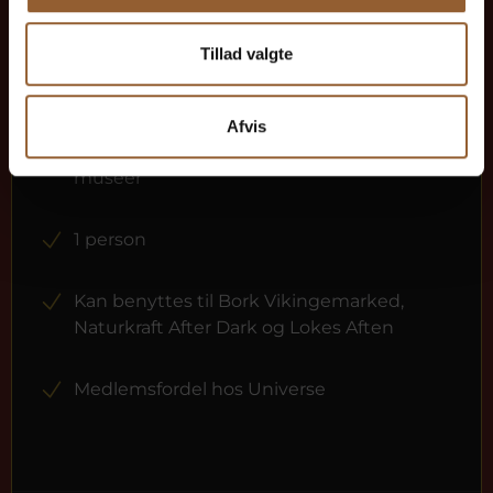
Guld
Tillad valgte
449 KR
Afvis
12 måneders fri adgang til alle vores
museer
1 person
Kan benyttes til Bork Vikingemarked,
Naturkraft After Dark og Lokes Aften
Medlemsfordel hos Universe