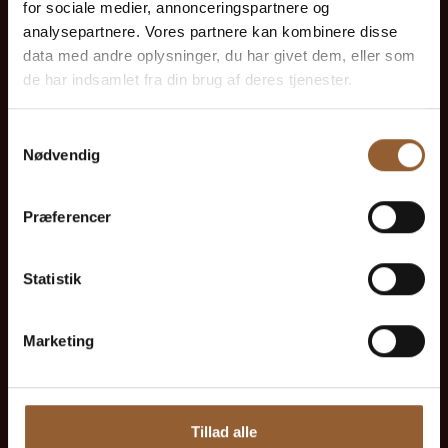
12 måneders fri adgang til alle vores
for sociale medier, annonceringspartnere og
museer
analysepartnere. Vores partnere kan kombinere disse
data med andre oplysninger, du har givet dem, eller som
de har indsamlet fra din brug af deres tjenester.
1 person + 1 ledsager
Samtykkevalg
Kan benyttes til Bork Vikingemarked,
Nødvendig
Naturkraft After Dark og Lokes Aften
Præferencer
Medlemsfordel hos Universe
Statistik
Marketing
Mere info
Tillad alle