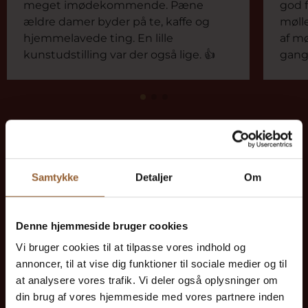
meget imødekommende. Pæne
god f
ældre damer byder på te, kaffe og
møll
hjemmelavede ting. En lille
af mø
kunstudstilling var der også lige. 👍
gang
Spar penge – køb fordelskort
Samtykke
Detaljer
Om
Denne hjemmeside bruger cookies
Platin
Vi bruger cookies til at tilpasse vores indhold og
annoncer, til at vise dig funktioner til sociale medier og til
699 KR
at analysere vores trafik. Vi deler også oplysninger om
din brug af vores hjemmeside med vores partnere inden