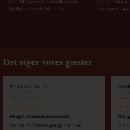
Kom til Skjern Vindmølle, hvor
Kom til Skjern
frivillige ildsjæle afholder...
frivillige ildsjæ
Det siger vores gæster
Phil Kirchner
Frod
9. april 2023
18. ma
Skjern Vindmølle
Skjern
Meget imødekommende
Fik 
Var der for første gang. Men var
Vi fi