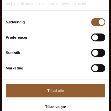
Kan benyttes til Bork Vikingemarked,
de har indsamlet fra din brug af deres tjenester.
Naturkraft After Dark og Lokes Aften
Samtykkevalg
Nødvendig
Medlemsfordel hos Universe
Præferencer
Statistik
Mere info
Marketing
Guld
Tillad alle
449 KR
Tillad valgte