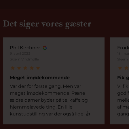
Det siger vores gæster
Phil Kirchner
Frod
9. april 2023
18. ma
Skjern Vindmølle
Skjern
Meget imødekommende
Fik 
Var der for første gang. Men var
Vi fi
meget imødekommende. Pæne
god f
ældre damer byder på te, kaffe og
møll
hjemmelavede ting. En lille
af mø
kunstudstilling var der også lige. 👍
gang