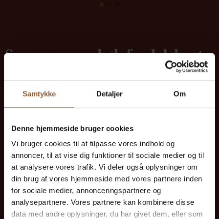
Spar penge – køb fordelskort
Samtykke
Detaljer
Om
Platin
699 KR
Denne hjemmeside bruger cookies
Vi bruger cookies til at tilpasse vores indhold og
annoncer, til at vise dig funktioner til sociale medier og til
12 måneders fri adgang til alle vores
at analysere vores trafik. Vi deler også oplysninger om
museer
din brug af vores hjemmeside med vores partnere inden
for sociale medier, annonceringspartnere og
1 person + 1 ledsager
analysepartnere. Vores partnere kan kombinere disse
data med andre oplysninger, du har givet dem, eller som