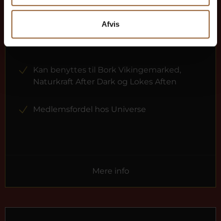
12 måneders fri adgang til alle vores
museer
Afvis
1 person
Kan benyttes til Bork Vikingemarked,
Naturkraft After Dark og Lokes Aften
Medlemsfordel hos Universe
Mere info