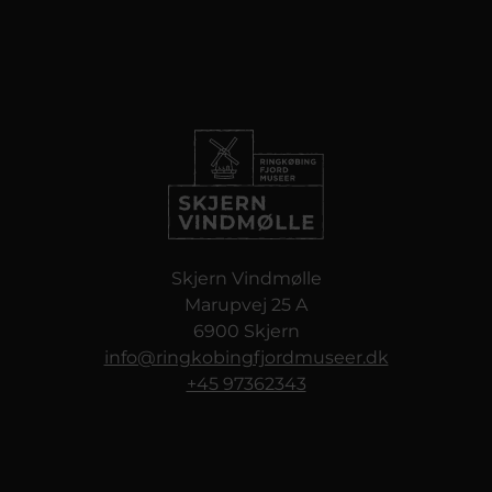
Skjern Vindmølle
Marupvej 25 A
6900 Skjern
info@ringkobingfjordmuseer.dk
+45 97362343