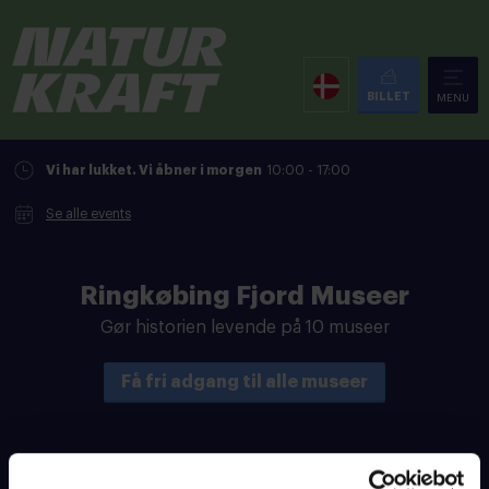
BILLET
MENU
Vi har lukket. Vi åbner i morgen
10:00 - 17:00
Se alle events
Ringkøbing Fjord Museer
Gør historien levende på 10 museer
Få fri adgang til alle museer