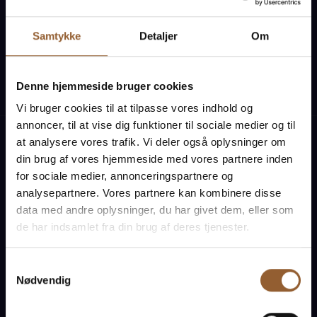
Samtykke
Detaljer
Om
Naturkraft
Skjern Vindmølle
Skjern Reber
Denne hjemmeside bruger cookies
Vi bruger cookies til at tilpasse vores indhold og
annoncer, til at vise dig funktioner til sociale medier og til
at analysere vores trafik. Vi deler også oplysninger om
Oplevelser
din brug af vores hjemmeside med vores partnere inden
for sociale medier, annonceringspartnere og
Planlæg besøg
analysepartnere. Vores partnere kan kombinere disse
Aktivitetskalender
data med andre oplysninger, du har givet dem, eller som
de har indsamlet fra din brug af deres tjenester.
Priser og køb billet
Åbningstider
Samtykkevalg
Nødvendig
Café & Butik
Organisation