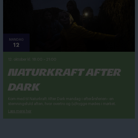
MANDAG
12
12. oktober kl. 18:00
–
21:00
Naturkraft After
Dark
Kom med til Naturkraft After Dark mandag i efterårsferien– en
stemningsfuld aften, hvor overtro og (u)hygge mødes i mørket.
Læs mere her