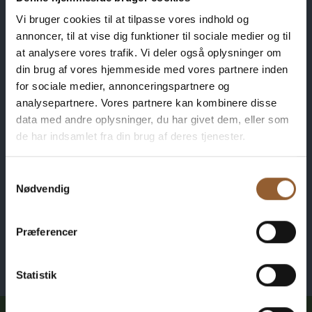
spiseligt foredrag
Vi bruger cookies til at tilpasse vores indhold og
om julen i
annoncer, til at vise dig funktioner til sociale medier og til
at analysere vores trafik. Vi deler også oplysninger om
Danmark
din brug af vores hjemmeside med vores partnere inden
for sociale medier, annonceringspartnere og
analysepartnere. Vores partnere kan kombinere disse
“Først skal træet vises, siden skal det spises!” Julegaver, juletræ og
julemad – alt skal være lige præcis, som det plejer. Men hvordan er det
data med andre oplysninger, du har givet dem, eller som
nu? Hvorfor spiser vi den […]
de har indsamlet fra din brug af deres tjenester.
Læs mere her
Samtykkevalg
Nødvendig
I dag
Næste
begivenheder
Forrige
begive
Præferencer
Statistik