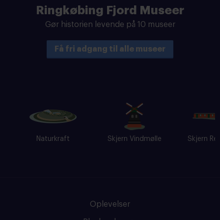
Ringkøbing Fjord Museer
Gør historien levende på 10 museer
Få fri adgang til alle museer
Naturkraft
Skjern Vindmølle
Skjern Rebe
Oplevelser