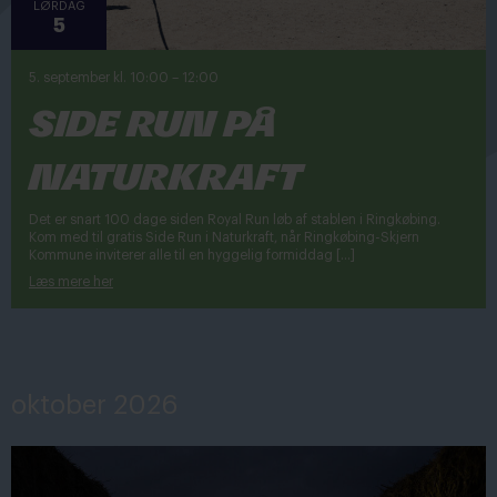
LØRDAG
5
5. september kl. 10:00
–
12:00
Side Run på
Naturkraft
Det er snart 100 dage siden Royal Run løb af stablen i Ringkøbing.
Kom med til gratis Side Run i Naturkraft, når Ringkøbing-Skjern
Kommune inviterer alle til en hyggelig formiddag […]
Læs mere her
oktober 2026