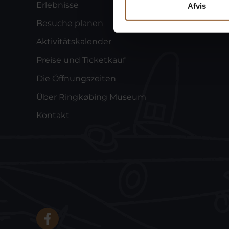
Erlebnisse
Afvis
Besuche planen
Aktivitätskalender
Preise und Ticketkauf
Die Öffnungszeiten
Über Ringkøbing Museum
Kontakt