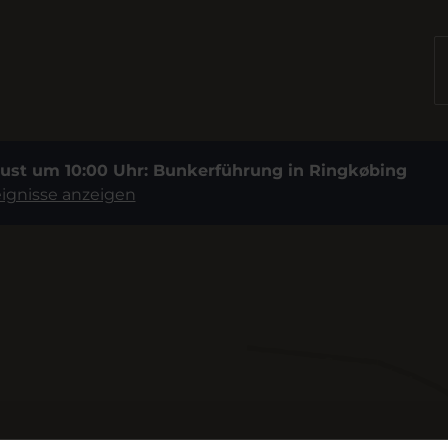
gust um 10:00 Uhr: Bunkerführung in Ringkøbing
eignisse anzeigen