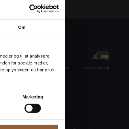
Om
 medier og til at analysere
nden for sociale medier,
ne
Ringkøbing Museum
Provstgaards Jagthus
e oplysninger, du har givet
Marketing