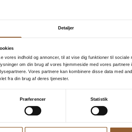
Detaljer
ookies
se vores indhold og annoncer, til at vise dig funktioner til sociale
oplysninger om din brug af vores hjemmeside med vores partnere i
rkraft
Skjern Vindmølle
Skjern Reberba
ysepartnere. Vores partnere kan kombinere disse data med andr
et fra din brug af deres tjenester.
Præferencer
Statistik