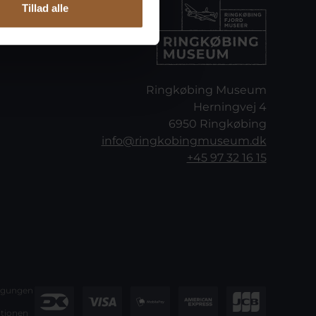
Tillad alle
Ringkøbing Museum
Herningvej 4
6950 Ringkøbing
info@ringkobingmuseum.dk
+45 97 32 16 15
ngungen
tionen