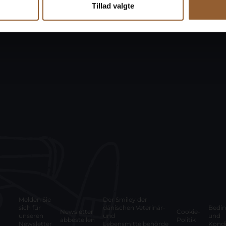
Tillad valgte
Melden Sie
Der Smiley der
sich für
dänischen Veterinär-
Bedi
Newsletter
Cookie-
unseren
und
und
abbestellen
Politik
Newsletter
Lebensmittelbehörde
Kondi