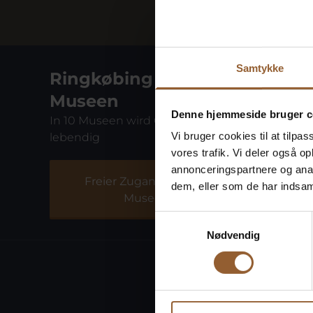
Samtykke
Ringkøbing Fjord
Museen
Denne hjemmeside bruger c
In 10 Museen wird Geschichte
Vi bruger cookies til at tilpas
lebendig
vores trafik. Vi deler også 
Fiskeriets Hus
Natu
annonceringspartnere og anal
Freier Zugang zu allen
dem, eller som de har indsaml
Museen
Samtykkevalg
Nødvendig