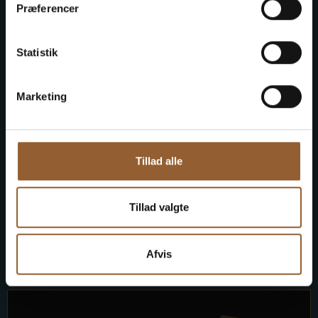
Præferencer
Museen
1 Person + 1 Begleiter
Statistik
Geeignet für den Bork-Wikinger-Markt,
Marketing
Naturkraft Dark und Lokes Aften
Mitgliedervorteil bei Universe
Tillad alle
Tillad valgte
Mehr Infos
Afvis