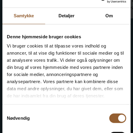
und 
anfa
Samtykke
Detaljer
Om
Denne hjemmeside bruger cookies
Vi bruger cookies til at tilpasse vores indhold og
annoncer, til at vise dig funktioner til sociale medier og til
Sparen Sie Geld - kaufen Sie
at analysere vores trafik. Vi deler også oplysninger om
eine Treuekarte
din brug af vores hjemmeside med vores partnere inden
for sociale medier, annonceringspartnere og
analysepartnere. Vores partnere kan kombinere disse
data med andre oplysninger, du har givet dem, eller som
Platin
de har indsamlet fra din brug af deres tjenester.
699 DKK
Samtykkevalg
Nødvendig
12 Monate freier Eintritt in alle unsere