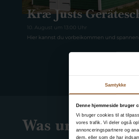
Kræ Justs Gerätes
10. August um 13:00 Uhr
Hier kannst du vorbeikommen und spannend
Samtykke
Denne hjemmeside bruger c
Vi bruger cookies til at tilpas
Was unsere Gäst
vores trafik. Vi deler også 
annonceringspartnere og anal
dem, eller som de har indsaml