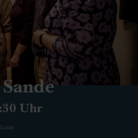
 Sande
1:30 Uhr
-Guide