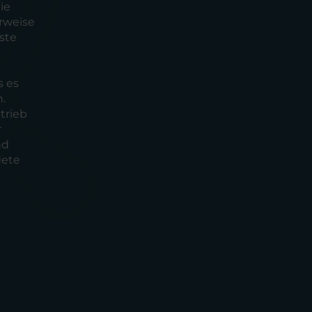
ie
rweise
ste
s es
.
trieb
r
nd
dete