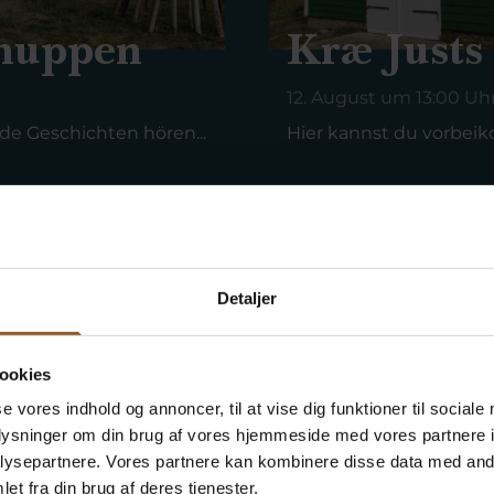
chuppen
Kræ Justs
12. August um 13:00 Uh
e Geschichten hören...
Hier kannst du vorbei
Detaljer
ookies
se vores indhold og annoncer, til at vise dig funktioner til sociale
e sagen
oplysninger om din brug af vores hjemmeside med vores partnere i
ysepartnere. Vores partnere kan kombinere disse data med andr
et fra din brug af deres tjenester.