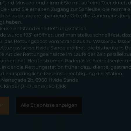
g Fjord Museen und nimmt Sie mit auf eine Tour durch d
de - und Sie erhalten Zugang zur Schleuse, die normale
uchen auch andere spannende Orte, die Dänemarks jüng
ägt haben.
hleuse entstand eine Rettungsstation
e wurde 1931 eröffnet, und man stellte schnell fest, das
, das Rettungsboot vom Strand aus zu Wasser zu lassen
ttungsstation Hvide Sande eröffnet, die bis heute in Be
 die Art der Rettungseinsätze im Laufe der Zeit parallel zu
rändert hat. Heute strömen Badegäste, Freizeitsegler u
 in der die Rettungsstation früher dazu diente, gestran
– die ursprüngliche Daseinsberechtigung der Station.
s, Nørregade 2b, 6960 Hvide Sande
 Kinder (3–17 Jahre): 50 DKK
Alle Erlebnisse anzeigen
er