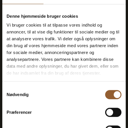
Sparen Sie Geld - kaufen Sie
Denne hjemmeside bruger cookies
eine Treuekarte
Vi bruger cookies til at tilpasse vores indhold og
annoncer, til at vise dig funktioner til sociale medier og til
at analysere vores trafik. Vi deler også oplysninger om
din brug af vores hjemmeside med vores partnere inden
for sociale medier, annonceringspartnere og
Platin
analysepartnere. Vores partnere kan kombinere disse
data med andre oplysninger, du har givet dem, eller som
699 DKK
de har indsamlet fra din brug af deres tjenester.
12 Monate freier Eintritt in alle unsere
Samtykkevalg
Nødvendig
Museen
1 Person + 1 Begleiter
Præferencer
Geeignet für den Bork-Wikinger-Markt,