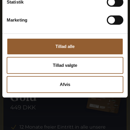
Statistik
Naturkraft Dark und Lokes Aften
Marketing
Mitgliedervorteil bei Universe
Tillad alle
Mehr Infos
Tillad valgte
Afvis
Gold
449 DKK
12 Monate freier Eintritt in alle unsere