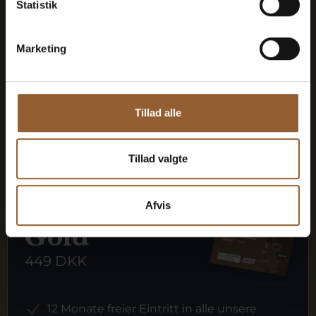
Statistik
Naturkraft Dark und Lokes Aften
Marketing
Mitgliedervorteil bei Universe
Tillad alle
Mehr Infos
Tillad valgte
Afvis
Gold
449 DKK
12 Monate freier Eintritt in alle unsere