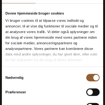
Sparen Sie Geld - kaufen Sie
Denne hjemmeside bruger cookies
eine Treuekarte
Vi bruger cookies til at tilpasse vores indhold og
annoncer, til at vise dig funktioner til sociale medier og til
at analysere vores trafik. Vi deler også oplysninger om
din brug af vores hjemmeside med vores partnere inden
for sociale medier, annonceringspartnere og
Platin
analysepartnere. Vores partnere kan kombinere disse
data med andre oplysninger, du har givet dem, eller som
699 DKK
de har indsamlet fra din brug af deres tjenester.
12 Monate freier Eintritt in alle unsere
Samtykkevalg
Nødvendig
Museen
1 Person + 1 Begleiter
Præferencer
Geeignet für den Bork-Wikinger-Markt,