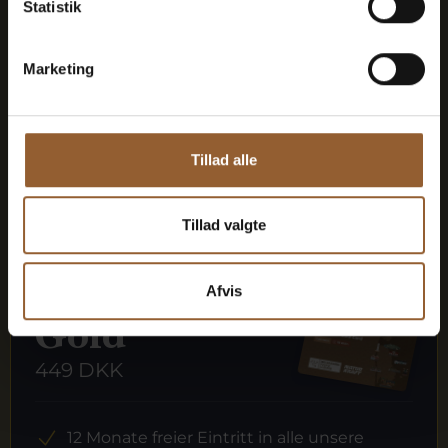
Statistik
Naturkraft Dark und Lokes Aften
Marketing
Mitgliedervorteil bei Universe
Tillad alle
Mehr Infos
Tillad valgte
Afvis
Gold
449 DKK
12 Monate freier Eintritt in alle unsere