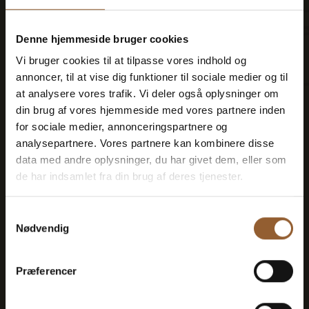
Sparen Sie Geld - kaufen Sie
Denne hjemmeside bruger cookies
eine Treuekarte
Vi bruger cookies til at tilpasse vores indhold og
annoncer, til at vise dig funktioner til sociale medier og til
at analysere vores trafik. Vi deler også oplysninger om
din brug af vores hjemmeside med vores partnere inden
for sociale medier, annonceringspartnere og
Platin
analysepartnere. Vores partnere kan kombinere disse
data med andre oplysninger, du har givet dem, eller som
699 DKK
de har indsamlet fra din brug af deres tjenester.
12 Monate freier Eintritt in alle unsere
Samtykkevalg
Nødvendig
Museen
1 Person + 1 Begleiter
Præferencer
Geeignet für den Bork-Wikinger-Markt,