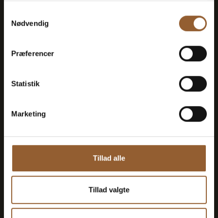
Samtykkevalg
Nødvendig
Platin
Præferencer
699 DKK
Statistik
12 Monate freier Eintritt in alle unsere
Museen
Marketing
1 Person + 1 Begleiter
Tillad alle
Geeignet für den Bork-Wikinger-Markt,
Naturkraft Dark und Lokes Aften
Tillad valgte
Mitgliedervorteil bei Universe