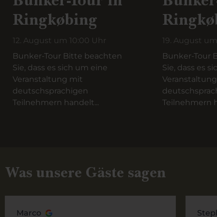
Bunker-Tour in
Bunker
Ringkøbing
Ringkø
12. August um 10:00 Uhr
19. August um
Bunker-Tour Bitte beachten
Bunker-Tour B
Sie, dass es sich um eine
Sie, dass es s
Veranstaltung mit
Veranstaltung
deutschsprachigen
deutschsprac
Teilnehmern handelt...
Teilnehmern h
Was unsere Gäste sagen
Marco
Step