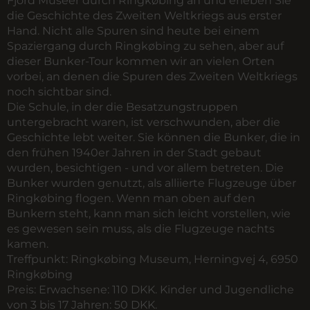
Fjord Museer durch Ringkøbing an und erleben Sie
die Geschichte des Zweiten Weltkriegs aus erster
Hand. Nicht alle Spuren sind heute bei einem
Spaziergang durch Ringkøbing zu sehen, aber auf
dieser Bunker-Tour kommen wir an vielen Orten
vorbei, an denen die Spuren des Zweiten Weltkriegs
noch sichtbar sind.
Die Schule, in der die Besatzungstruppen
untergebracht waren, ist verschwunden, aber die
Geschichte lebt weiter. Sie können die Bunker, die in
den frühen 1940er Jahren in der Stadt gebaut
wurden, besichtigen - und vor allem betreten. Die
Bunker wurden genutzt, als alliierte Flugzeuge über
Ringkøbing flogen. Wenn man oben auf den
Bunkern steht, kann man sich leicht vorstellen, wie
es gewesen sein muss, als die Flugzeuge nachts
kamen.
Treffpunkt:
Ringkøbing Museum, Herningvej 4, 6950
Ringkøbing
Preis:
Erwachsene: 110 DKK. Kinder und Jugendliche
von 3 bis 17 Jahren: 50 DKK.