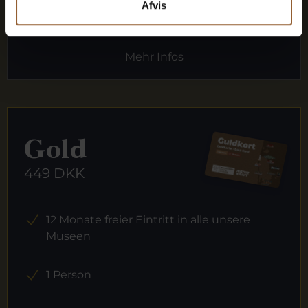
Afvis
Mehr Infos
Gold
449 DKK
12 Monate freier Eintritt in alle unsere
Museen
1 Person