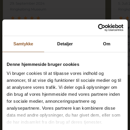
29. September 2024
5. Juli
Ringkøbing Museum
Ringk
Schönes Museum und interessante
Inte
Ausstellung
Inte
Ein kleines, aber feines Museum. Als
Gesc
Samtykke
Detaljer
Om
wir dort waren, hatten sie eine
und 
interessante Sonderausstellung über
sehr 
Finn Juhl. Gut gemacht.
erklä
Denne hjemmeside bruger cookies
Vi bruger cookies til at tilpasse vores indhold og
annoncer, til at vise dig funktioner til sociale medier og til
at analysere vores trafik. Vi deler også oplysninger om
din brug af vores hjemmeside med vores partnere inden
for sociale medier, annonceringspartnere og
analysepartnere. Vores partnere kan kombinere disse
Sparen Sie Geld - kaufen Sie
data med andre oplysninger, du har givet dem, eller som
eine Treuekarte
de har indsamlet fra din brug af deres tjenester.