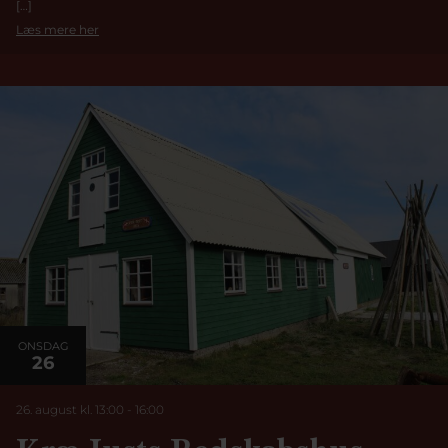
[…]
Læs mere her
ONSDAG
26
26. august kl. 13:00
-
16:00