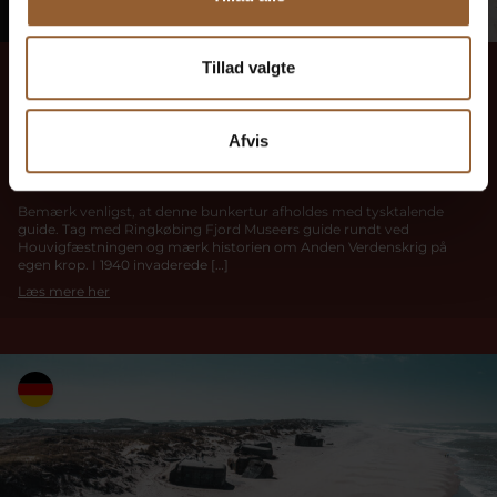
25
Tillad valgte
25. august kl. 10:00
-
11:30
Guidet tur ved
Afvis
Houvigfæstningen
Bemærk venligst, at denne bunkertur afholdes med tysktalende
guide. Tag med Ringkøbing Fjord Museers guide rundt ved
Houvigfæstningen og mærk historien om Anden Verdenskrig på
egen krop. I 1940 invaderede […]
Læs mere her