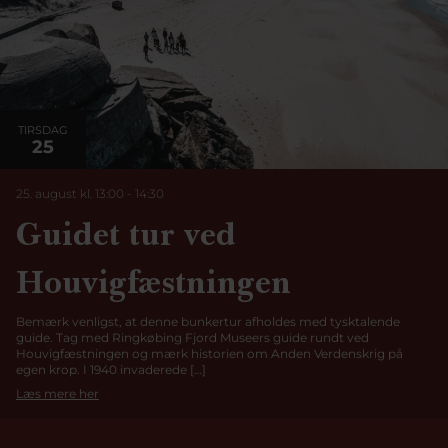
TIRSDAG
25
25. august kl. 13:00
-
14:30
Guidet tur ved
Houvigfæstningen
Bemærk venligst, at denne bunkertur afholdes med tysktalende
guide. Tag med Ringkøbing Fjord Museers guide rundt ved
Houvigfæstningen og mærk historien om Anden Verdenskrig på
egen krop. I 1940 invaderede […]
Læs mere her