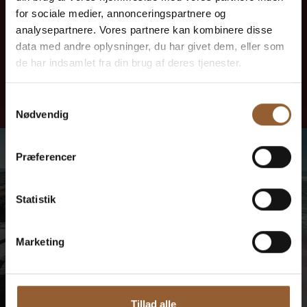
for sociale medier, annonceringspartnere og
Kræ Justs Redskabshus
analysepartnere. Vores partnere kan kombinere disse
data med andre oplysninger, du har givet dem, eller som
Her kan du komme forbi og høre spændende historier om
fjordfiskeri, motorer og livet på Tyskerhavnen og Hvide Sande
de har indsamlet fra din brug af deres tjenester.
gennem tiden.
Læs mere her
Samtykkevalg
Nødvendig
Præferencer
Statistik
Marketing
Tillad alle
TIRSDAG