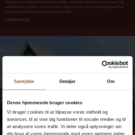
Traditionel spillemandsmusik fylder stuerne på Abelines Gaard, når
spilleflokken spiller op med den slags musik, som ganske givet har
lydt på Abelines Gaard gennem tiden.
Læs mere her
Samtykke
Detaljer
Om
Denne hjemmeside bruger cookies
Vi bruger cookies til at tilpasse vores indhold og
MANDAG
24
annoncer, til at vise dig funktioner til sociale medier og til
at analysere vores trafik. Vi deler også oplysninger om
24. august kl. 13:00
-
16:00
din brug af vores hjemmeside med vores partnere inden