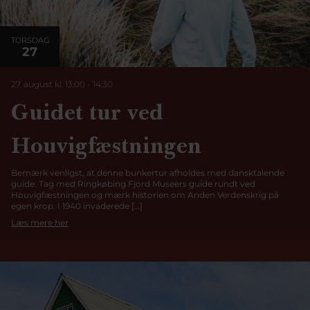
TORSDAG
27
27. august kl. 13:00
-
14:30
Guidet tur ved
Houvigfæstningen
Bemærk venligst, at denne bunkertur afholdes med dansktalende
guide. Tag med Ringkøbing Fjord Museers guide rundt ved
Houvigfæstningen og mærk historien om Anden Verdenskrig på
egen krop. I 1940 invaderede […]
Læs mere her