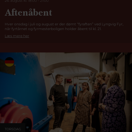
26. august kl. 18:00
-
21:00
Aftenåbent
Hver onsdag i juli og august er der dømt “fyraften” ved Lyngvig Fyr,
når fyrtårnet og fyrmesterboligen holder åbent til kl. 21.
Læs mere her
TORSDAG