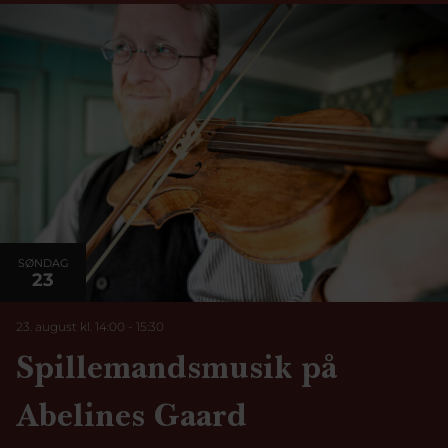
SØNDAG
23
23. august kl. 14:00
-
15:30
Spillemandsmusik på
Abelines Gaard