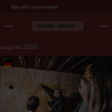
Begivenheder
Skriv
Search
nøgleord.
and
Søg
Views
efter
19/8/2026
 - 
30/8/2026
begivenheder
be
Forrige
Næste
Navigation
Begivenheder
på
Vælg
nøgleord.
dato.
august 2026