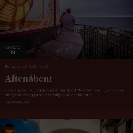
ONSDAG
19
19. august kl. 18:00
-
21:00
Aftenåbent
Hver onsdag i juli og august er der dømt “fyraften” ved Lyngvig Fyr,
når fyrtårnet og fyrmesterboligen holder åbent til kl. 21.
Læs mere her