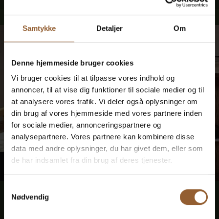
Samtykke
Detaljer
Om
Denne hjemmeside bruger cookies
Vi bruger cookies til at tilpasse vores indhold og
annoncer, til at vise dig funktioner til sociale medier og til
at analysere vores trafik. Vi deler også oplysninger om
din brug af vores hjemmeside med vores partnere inden
for sociale medier, annonceringspartnere og
analysepartnere. Vores partnere kan kombinere disse
data med andre oplysninger, du har givet dem, eller som
de har indsamlet fra din brug af deres tjenester.
ONSDAG
16
Samtykkevalg
16. september kl. 10:00
-
12:00
Nødvendig
Lokalhistorisk Café