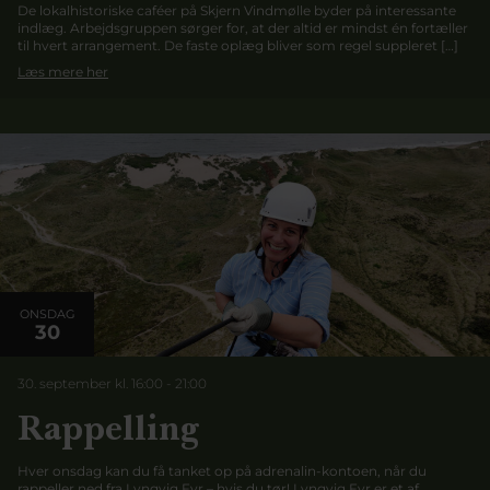
De lokalhistoriske caféer på Skjern Vindmølle byder på interessante
indlæg. Arbejdsgruppen sørger for, at der altid er mindst én fortæller
til hvert arrangement. De faste oplæg bliver som regel suppleret […]
Læs mere her
ONSDAG
30
30. september kl. 16:00
-
21:00
Rappelling
Hver onsdag kan du få tanket op på adrenalin-kontoen, når du
rappeller ned fra Lyngvig Fyr – hvis du tør! Lyngvig Fyr er et af