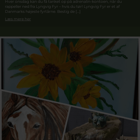
Hver onsdag kan du få tanket op på adrenalin-kontoen, når du
rappeller ned fra Lyngvig Fyr – hvis du tør! Lyngvig Fyr er et af
Danmarks højeste fyrtårne. Bestig de […]
Læs mere her