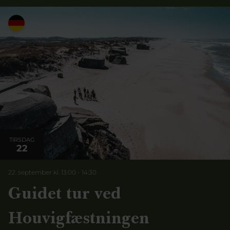
TIRSDAG
22
22. september kl. 13:00
-
14:30
Guidet tur ved
Houvigfæstningen