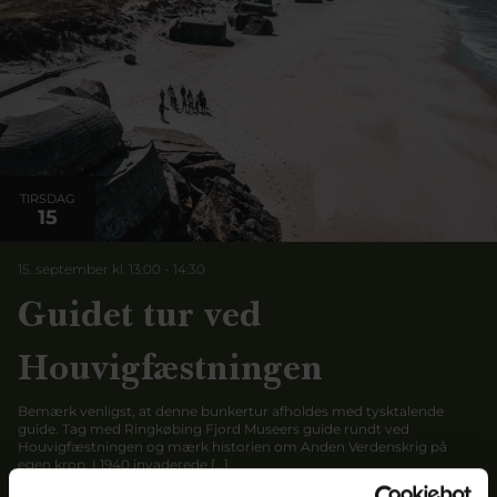
TIRSDAG
15
15. september kl. 13:00
-
14:30
Guidet tur ved
Houvigfæstningen
Bemærk venligst, at denne bunkertur afholdes med tysktalende
guide. Tag med Ringkøbing Fjord Museers guide rundt ved
Houvigfæstningen og mærk historien om Anden Verdenskrig på
egen krop. I 1940 invaderede […]
Læs mere her