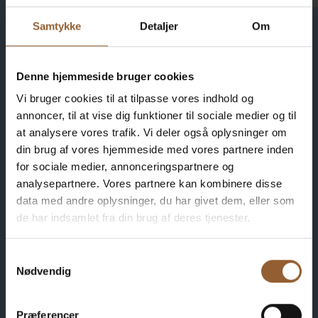
Samtykke
Detaljer
Om
Denne hjemmeside bruger cookies
Spar penge – køb
Vi bruger cookies til at tilpasse vores indhold og
annoncer, til at vise dig funktioner til sociale medier og til
fordelskort
at analysere vores trafik. Vi deler også oplysninger om
din brug af vores hjemmeside med vores partnere inden
for sociale medier, annonceringspartnere og
analysepartnere. Vores partnere kan kombinere disse
data med andre oplysninger, du har givet dem, eller som
Platin
de har indsamlet fra din brug af deres tjenester.
699 KR
Samtykkevalg
Nødvendig
12 måneders fri adgang til alle vores museer
Præferencer