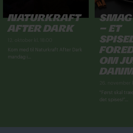
Naturkraft
Smag
After Dark
– et
spise
12. oktober kl. 18:00
fore
Kom med til Naturkraft After Dark
om ju
mandag i...
Danm
26. november k
"Først skal træe
det spises!”...