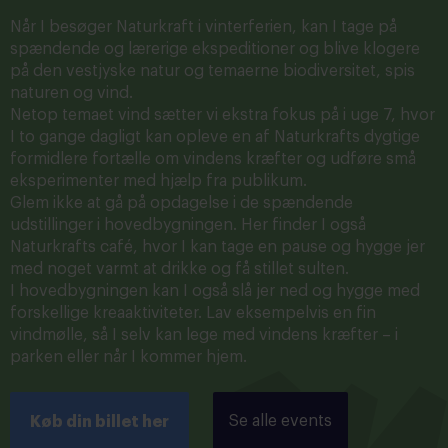
Når I besøger Naturkraft i vinterferien, kan I tage på
spændende og lærerige ekspeditioner og blive klogere
på den vestjyske natur og temaerne biodiversitet, spis
naturen og vind.
Netop temaet vind sætter vi ekstra fokus på i uge 7, hvor
I to gange dagligt kan opleve en af Naturkrafts dygtige
formidlere fortælle om vindens kræfter og udføre små
eksperimenter med hjælp fra publikum.
Glem ikke at gå på opdagelse i de spændende
udstillinger i hovedbygningen. Her finder I også
Naturkrafts café, hvor I kan tage en pause og hygge jer
med noget varmt at drikke og få stillet sulten.
I hovedbygningen kan I også slå jer ned og hygge med
forskellige kreaaktiviteter. Lav eksempelvis en fin
vindmølle, så I selv kan lege med vindens kræfter – i
parken eller når I kommer hjem.
Se alle events
Køb din billet her