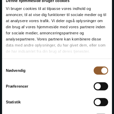
Spar penge – køb fordelskort
Denne hjemmeside bruger cookies
Vi bruger cookies til at tilpasse vores indhold og
annoncer, til at vise dig funktioner til sociale medier og til
at analysere vores trafik. Vi deler også oplysninger om
Platin
din brug af vores hjemmeside med vores partnere inden
for sociale medier, annonceringspartnere og
699 KR
analysepartnere. Vores partnere kan kombinere disse
data med andre oplysninger, du har givet dem, eller som
de har indsamlet fra din brug af deres tjenester.
12 måneders fri adgang til alle vores
museer
Samtykkevalg
Nødvendig
1 person + 1 ledsager
Præferencer
Kan benyttes til Bork Vikingemarked,
Naturkraft After Dark og Lokes Aften
Statistik
Medlemsfordel hos Universe