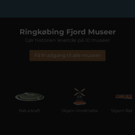
Ringkøbing Fjord Museer
Gør historien levende på 10 museer
Få fri adgang til alle museer
Naturkraft
Skjern Vindmølle
Skjern Reberb