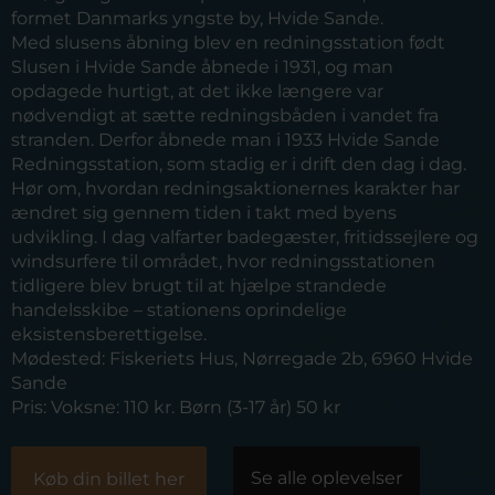
formet Danmarks yngste by, Hvide Sande.
Med slusens åbning blev en redningsstation født
Slusen i Hvide Sande åbnede i 1931, og man
opdagede hurtigt, at det ikke længere var
nødvendigt at sætte redningsbåden i vandet fra
stranden. Derfor åbnede man i 1933 Hvide Sande
Redningsstation, som stadig er i drift den dag i dag.
Hør om, hvordan redningsaktionernes karakter har
ændret sig gennem tiden i takt med byens
udvikling. I dag valfarter badegæster, fritidssejlere og
windsurfere til området, hvor redningsstationen
tidligere blev brugt til at hjælpe strandede
handelsskibe – stationens oprindelige
eksistensberettigelse.
Mødested:
Fiskeriets Hus, Nørregade 2b, 6960 Hvide
Sande
Pris:
Voksne: 110 kr. Børn (3-17 år) 50 kr
Se alle oplevelser
Køb din billet her