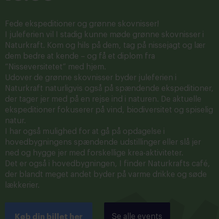
Fede ekspeditioner og grønne skovnisser!
I juleferien vil I stadig kunne møde grønne skovnisser i
Naturkraft. Kom og hils på dem, tag på nissejagt og lær
dem bedre at kende – og få et diplom fra
“Nisseversitetet” med hjem.
Udover de grønne skovnisser byder juleferien i
Naturkraft naturligvis også på spændende ekspeditioner,
der tager jer med på en rejse ind i naturen. De aktuelle
ekspeditioner fokuserer på vind, biodiversitet og spiselig
natur.
I har også mulighed for at gå på opdagelse i
hovedbygningens spændende udstillinger eller slå jer
ned og hygge jer med forskellige krea-aktiviteter.
Det er også i hovedbygningen, I finder Naturkrafts café,
der blandt meget andet byder på varme drikke og søde
lækkerier.
Se alle events
Køb din billet her