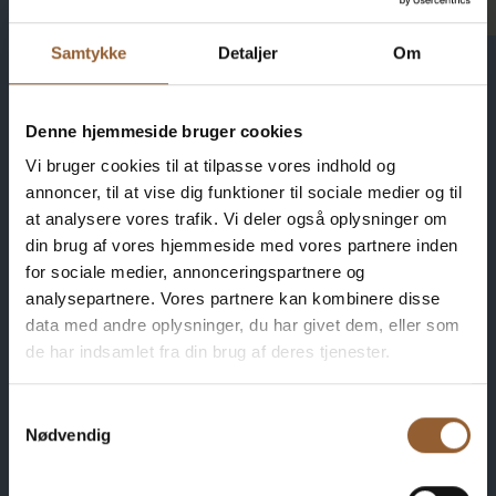
Samtykke
Detaljer
Om
Denne hjemmeside bruger cookies
Spar penge – køb
Vi bruger cookies til at tilpasse vores indhold og
annoncer, til at vise dig funktioner til sociale medier og til
fordelskort
at analysere vores trafik. Vi deler også oplysninger om
din brug af vores hjemmeside med vores partnere inden
for sociale medier, annonceringspartnere og
analysepartnere. Vores partnere kan kombinere disse
data med andre oplysninger, du har givet dem, eller som
Platin
de har indsamlet fra din brug af deres tjenester.
699 KR
Samtykkevalg
Nødvendig
12 måneders fri adgang til alle vores museer