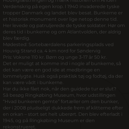
Houvigfæstningen og mærk historien om Anden
Verdenskrig på egen krop. I 1940 invaderede tyske
tropper Danmark og landet blev besat. Bunkerne er
et historisk monument over lige netop denne tid.
Her levede og patruljerede de tyske soldater. Hør om
deres tid i bunkerne og om Atlantvolden, der aldrig
blev færdig.
Mødested:
Sortebærdalens parkeringsplads ved
Houvig Strand ca. 4 km nord for Søndervig
Pris:
Voksne 110 kr. Børn og unge 3-17 år 50 kr.
Det er muligt at komme ind i nogle af bunkerne, så
det kan være en god ide at medbringe en
lommelygte. Husk også praktisk tøj og fodtøj, da der
kan være vådt i bunkerne.
Har du ikke fået nok, når den guidede tur er slut?
Så besøg Ringkøbing Museum, hvor udstillingen
“Hvad bunkeren gemte” fortæller om den bunker,
der i 2008 pludseligt dukkede frem af klitterne efter
en orkan – stort set helt uberørt. Den blev efterladt i
1945, og på Ringkøbing Museum er den
rekonstrueret.