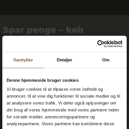
Spar penge – køb
fordelskort
Samtykke
Detaljer
Om
Platin
Denne hjemmeside bruger cookies
699 KR
Vi bruger cookies til at tilpasse vores indhold og
annoncer, til at vise dig funktioner til sociale medier og til
12 måneders fri adgang til alle vores
at analysere vores trafik. Vi deler også oplysninger om
museer
din brug af vores hjemmeside med vores partnere inden
for sociale medier, annonceringspartnere og
analysepartnere. Vores partnere kan kombinere disse
1 person + 1 ledsager