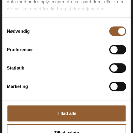
data med andre oplysninger, du har givet dem, eller som
de har indsamlet fra din brug af deres tjenester.
Kan benyttes til Bork Vikingemarked,
Naturkraft After Dark og Lokes Aften
Samtykkevalg
Nødvendig
Medlemsfordel hos Universe
Præferencer
Statistik
Mere info
Marketing
Guld
Tillad alle
449 KR
Tillad valgte