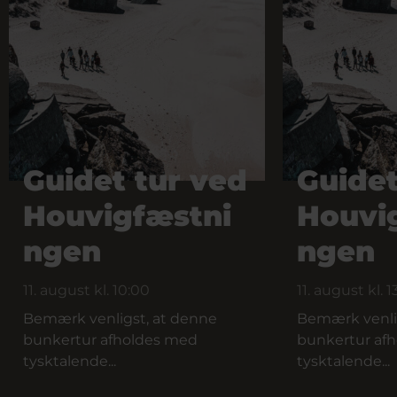
Guidet tur ved
Guidet
Houvigfæstni
Houvi
ngen
ngen
11. august kl. 10:00
11. august kl. 1
Bemærk venligst, at denne
Bemærk venli
bunkertur afholdes med
bunkertur af
tysktalende...
tysktalende...