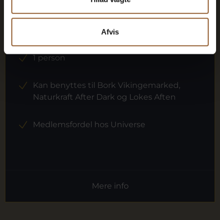
12 måneders fri adgang til alle vores
museer
Afvis
1 person
Kan benyttes til Bork Vikingemarked,
Naturkraft After Dark og Lokes Aften
Medlemsfordel hos Universe
Mere info