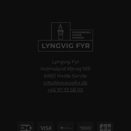
Lyngvig Fyr
Holmsland Klitvej 109
6960 Hvide Sande
info@lyngvigfyr.dk
+45 97 33 58 00