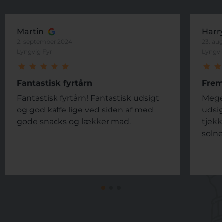
Martin
Harr
2. september 2024
23. au
Lyngvig Fyr
Lyngvi
Fantastisk fyrtårn
Frem
Fantastisk fyrtårn! Fantastisk udsigt
Mege
og god kaffe lige ved siden af ​​med
udsig
gode snacks og lækker mad.
tjekk
solne