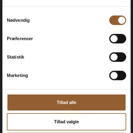
Medlemsfordel hos Universe
Samtykkevalg
Nødvendig
Præferencer
Mere info
Statistik
Marketing
Guld
449 KR
Tillad alle
12 måneders fri adgang til alle vores
museer
Tillad valgte