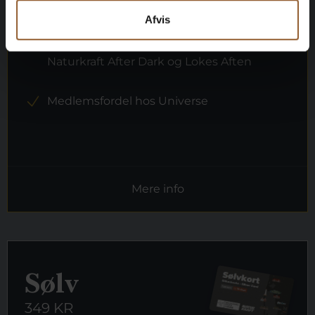
1 person
Afvis
Kan benyttes til Bork Vikingemarked,
Naturkraft After Dark og Lokes Aften
Medlemsfordel hos Universe
Mere info
Sølv
349 KR