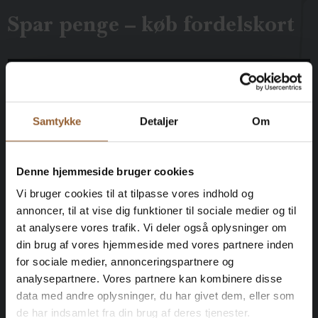
Spar penge – køb fordelskort
Platin
Samtykke
Detaljer
Om
699 KR
Denne hjemmeside bruger cookies
12 måneders fri adgang til alle vores
museer
Vi bruger cookies til at tilpasse vores indhold og
annoncer, til at vise dig funktioner til sociale medier og til
at analysere vores trafik. Vi deler også oplysninger om
1 person + 1 ledsager
din brug af vores hjemmeside med vores partnere inden
for sociale medier, annonceringspartnere og
Kan benyttes til Bork Vikingemarked,
analysepartnere. Vores partnere kan kombinere disse
Naturkraft After Dark og Lokes Aften
data med andre oplysninger, du har givet dem, eller som
de har indsamlet fra din brug af deres tjenester.