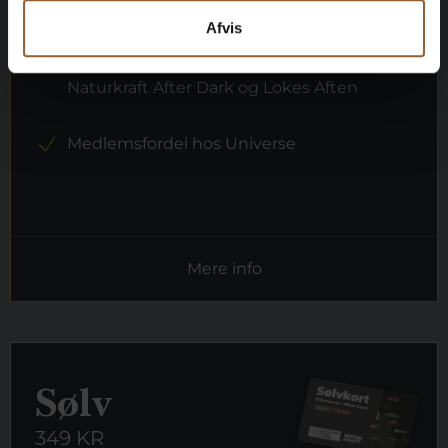
1 person
Afvis
Kan benyttes til Bork Vikingemarked,
Naturkraft After Dark og Lokes Aften
Medlemsfordel hos Universe
Mere info
Sølv
349 KR