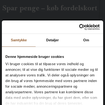
Spar penge – køb fordelskort
Platin
Samtykke
Detaljer
Om
699 KR
Denne hjemmeside bruger cookies
12 måneders fri adgang til alle vores
museer
Vi bruger cookies til at tilpasse vores indhold og
annoncer, til at vise dig funktioner til sociale medier og til
at analysere vores trafik. Vi deler også oplysninger om
1 person + 1 ledsager
din brug af vores hjemmeside med vores partnere inden
for sociale medier, annonceringspartnere og
Kan benyttes til Bork Vikingemarked,
analysepartnere. Vores partnere kan kombinere disse
Naturkraft After Dark og Lokes Aften
data med andre oplysninger, du har givet dem, eller som
de har indsamlet fra din brug af deres tjenester.