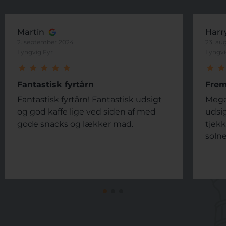
Martin
Harr
2. september 2024
23. au
Lyngvig Fyr
Lyngvi
Fantastisk fyrtårn
Frem
Fantastisk fyrtårn! Fantastisk udsigt
Mege
og god kaffe lige ved siden af ​​med
udsig
gode snacks og lækker mad.
tjekk
solne