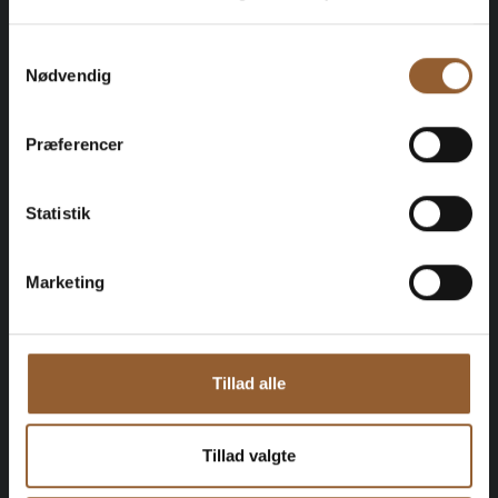
Medlemsfordel hos Universe
Samtykkevalg
Nødvendig
Præferencer
Mere info
Statistik
Marketing
Guld
449 KR
Tillad alle
12 måneders fri adgang til alle vores
museer
Tillad valgte