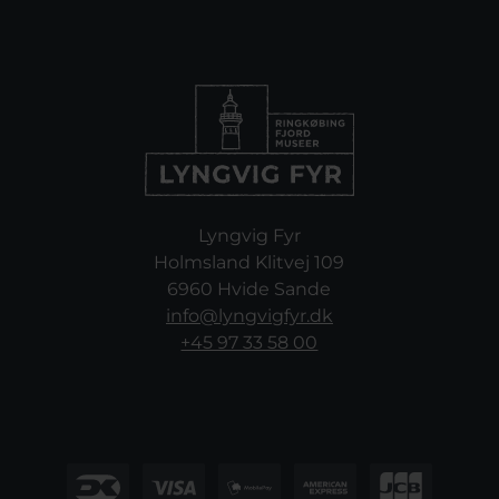
Lyngvig Fyr
Holmsland Klitvej 109
6960 Hvide Sande
info@lyngvigfyr.dk
+45 97 33 58 00