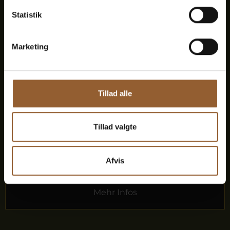
Statistik
12 Monate freier Eintritt in alle unsere
Museen
Marketing
1 Person
Geeignet für den Bork-Wikinger-Markt,
Tillad alle
Naturkraft Dark und Lokes Aften
Tillad valgte
Mitgliedervorteil bei Universe
Afvis
Mehr Infos