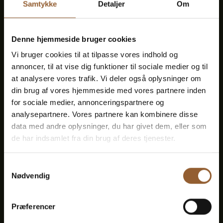
Samtykke
Detaljer
Om
Geeignet für den Bork-Wikinger-Markt,
Naturkraft Dark und Lokes Aften
Denne hjemmeside bruger cookies
Vi bruger cookies til at tilpasse vores indhold og
Mitgliedervorteil bei Universe
annoncer, til at vise dig funktioner til sociale medier og til
at analysere vores trafik. Vi deler også oplysninger om
din brug af vores hjemmeside med vores partnere inden
for sociale medier, annonceringspartnere og
analysepartnere. Vores partnere kan kombinere disse
Mehr Infos
data med andre oplysninger, du har givet dem, eller som
de har indsamlet fra din brug af deres tjenester.
Samtykkevalg
Nødvendig
Gold
449 DKK
Præferencer