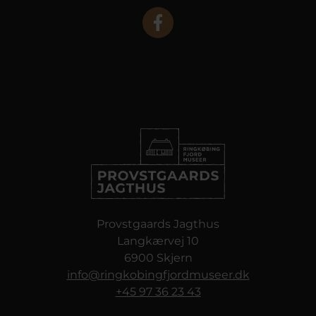
Provstgaards Jagthus
Langkærvej 10
6900 Skjern
info@ringkobingfjordmuseer.dk
+45 97 36 23 43