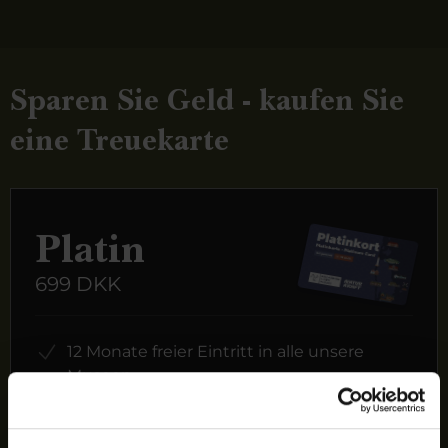
Sparen Sie Geld - kaufen Sie
eine Treuekarte
Platin
699 DKK
12 Monate freier Eintritt in alle unsere
Museen
1 Person + 1 Begleiter