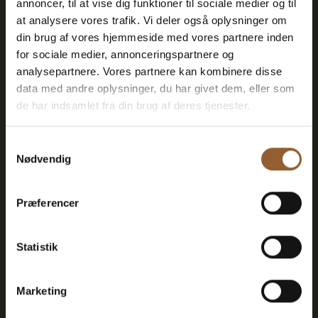
annoncer, til at vise dig funktioner til sociale medier og til
Platin
at analysere vores trafik. Vi deler også oplysninger om
din brug af vores hjemmeside med vores partnere inden
699 DKK
for sociale medier, annonceringspartnere og
analysepartnere. Vores partnere kan kombinere disse
data med andre oplysninger, du har givet dem, eller som
12 Monate freier Eintritt in alle unsere
de har indsamlet fra din brug af deres tjenester.
Museen
Samtykkevalg
1 Person + 1 Begleiter
Nødvendig
Geeignet für den Bork-Wikinger-Markt,
Præferencer
Naturkraft Dark und Lokes Aften
Mitgliedervorteil bei Universe
Statistik
Marketing