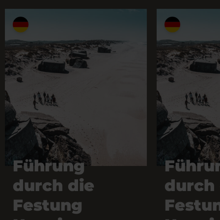
Führung
Führu
durch die
durch 
Festung
Festu