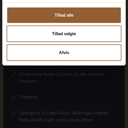
Mehr Infos
Tillad alle
Tillad valgte
Gold
Afvis
449 DKK
12 Monate freier Eintritt in alle unsere
Museen
1 Person
Geeignet für den Bork-Wikinger-Markt,
Naturkraft Dark und Lokes Aften