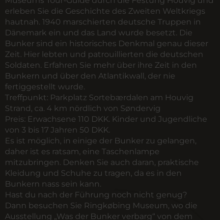
Museums Tour-Guide durch die Festung Houvig und
erleben Sie die Geschichte des Zweiten Weltkriegs
hautnah. 1940 marschierten deutsche Truppen in
Dänemark ein und das Land wurde besetzt. Die
Bunker sind ein historisches Denkmal genau dieser
Zeit. Hier lebten und patrouillierten die deutschen
Soldaten. Erfahren Sie mehr über ihre Zeit in den
Bunkern und über den Atlantikwall, der nie
fertiggestellt wurde.
Treffpunkt:
Parkplatz Sortebærdalen am Houvig
Strand, ca. 4 km nördlich von Søndervig
Preis:
Erwachsene 110 DKK. Kinder und Jugendliche
von 3 bis 17 Jahren 50 DKK.
Es ist möglich, in einige der Bunker zu gelangen,
daher ist es ratsam, eine Taschenlampe
mitzubringen. Denken Sie auch daran, praktische
Kleidung und Schuhe zu tragen, da es in den
Bunkern nass sein kann.
Hast du nach der Führung noch nicht genug?
Dann besuchen Sie Ringkøbing Museum, wo die
Ausstellung „Was der Bunker verbarg“ von dem