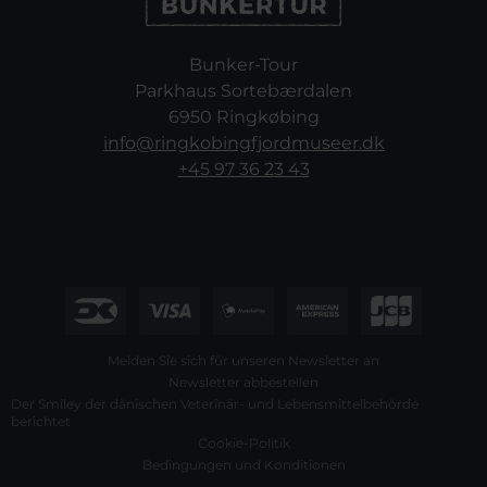
Bunker-Tour
Parkhaus Sortebærdalen
6950 Ringkøbing
info@ringkobingfjordmuseer.dk
+45 97 36 23 43
Melden Sie sich für unseren Newsletter an
Newsletter abbestellen
Der Smiley der dänischen Veterinär- und Lebensmittelbehörde
berichtet
Cookie-Politik
Bedingungen und Konditionen