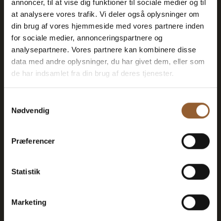
annoncer, til at vise dig funktioner til sociale medier og til
Platin
at analysere vores trafik. Vi deler også oplysninger om
din brug af vores hjemmeside med vores partnere inden
699 DKK
for sociale medier, annonceringspartnere og
analysepartnere. Vores partnere kan kombinere disse
data med andre oplysninger, du har givet dem, eller som
12 Monate freier Eintritt in alle unsere
de har indsamlet fra din brug af deres tjenester.
Museen
Samtykkevalg
1 Person + 1 Begleiter
Nødvendig
Geeignet für den Bork-Wikinger-Markt,
Præferencer
Naturkraft Dark und Lokes Aften
Mitgliedervorteil bei Universe
Statistik
Marketing