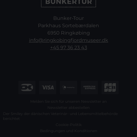
Bunker-Tour
Parkhaus Sortebærdalen
6950 Ringkøbing
info@ringkobingfjordmuseer.dk
+45 97 36 23 43
Melden Sie sich für unseren Newsletter an
Newsletter abbestellen
Der Smiley der dänischen Veterinär- und Lebensmittelbehörde
berichtet
Cookie-Politik
Bedingungen und Konditionen