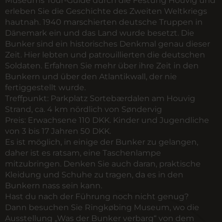
Museums Tour-Guide durch die Festung Houvig und
erleben Sie die Geschichte des Zweiten Weltkriegs
hautnah. 1940 marschierten deutsche Truppen in
Dänemark ein und das Land wurde besetzt. Die
Bunker sind ein historisches Denkmal genau dieser
Zeit. Hier lebten und patrouillierten die deutschen
Soldaten. Erfahren Sie mehr über ihre Zeit in den
Bunkern und über den Atlantikwall, der nie
fertiggestellt wurde.
Treffpunkt:
Parkplatz Sortebærdalen am Houvig
Strand, ca. 4 km nördlich von Søndervig
Preis:
Erwachsene 110 DKK. Kinder und Jugendliche
von 3 bis 17 Jahren 50 DKK.
Es ist möglich, in einige der Bunker zu gelangen,
daher ist es ratsam, eine Taschenlampe
mitzubringen. Denken Sie auch daran, praktische
Kleidung und Schuhe zu tragen, da es in den
Bunkern nass sein kann.
Hast du nach der Führung noch nicht genug?
Dann besuchen Sie Ringkøbing Museum, wo die
Ausstellung „Was der Bunker verbarg“ von dem