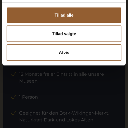
Mehr Infos
Tillad alle
Tillad valgte
Gold
Afvis
449 DKK
12 Monate freier Eintritt in alle unsere
Museen
1 Person
Geeignet für den Bork-Wikinger-Markt,
Naturkraft Dark und Lokes Aften