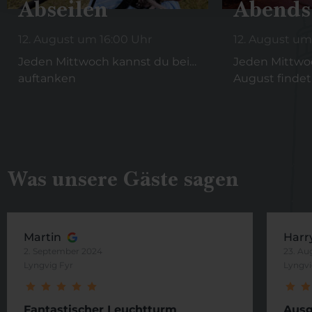
Abseilen
Abends 
12. August um 16:00 Uhr
12. August um
Jeden Mittwoch kannst du bei…
Jeden Mittwoc
auftanken
August finde
Was unsere Gäste sagen
Martin
Harr
2. September 2024
23. Au
Lyngvig Fyr
Lyngvi
Fantastischer Leuchtturm
Ausg