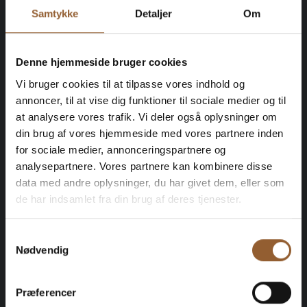
Samtykke
Detaljer
Om
Café
Denne hjemmeside bruger cookies
Vi bruger cookies til at tilpasse vores indhold og
Sie können Ihr Lunchpaket zu Hause lassen!
Wenn Sie während Ihres Ausflugs zum Lyngvig Fyr
annoncer, til at vise dig funktioner til sociale medier og til
Durst oder Hunger bekommen, brauchen Sie nicht
at analysere vores trafik. Vi deler også oplysninger om
zu verzweifeln. Das Café des Leuchtturmwärters
din brug af vores hjemmeside med vores partnere inden
bietet eine vielfältige Auswahl an warmen und kalten
for sociale medier, annonceringspartnere og
Getränken sowie leckere belegte Brötchen - und
analysepartnere. Vores partnere kan kombinere disse
natürlich auch etwas für den süßen Zahn.
data med andre oplysninger, du har givet dem, eller som
Wenn Sie ein Andenken an Ihren Besuch mit nach
de har indsamlet fra din brug af deres tjenester.
Hause nehmen möchten, hilft Ihnen der gut sortierte
Museumsshop.
Samtykkevalg
Nødvendig
Mehr Informationen erhalten
Præferencer