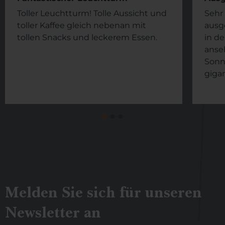
Toller Leuchtturm! Tolle Aussicht und
Sehr
toller Kaffee gleich nebenan mit
ausg
tollen Snacks und leckerem Essen.
in de
anse
Sonn
gigan
Melden Sie sich für unseren
Newsletter an