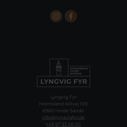
Lyngvig Fyr
Holmsland Klitvej 109
6960 Hvide Sande
info@lyngvigfyr.dk
+45 97 33 58 00