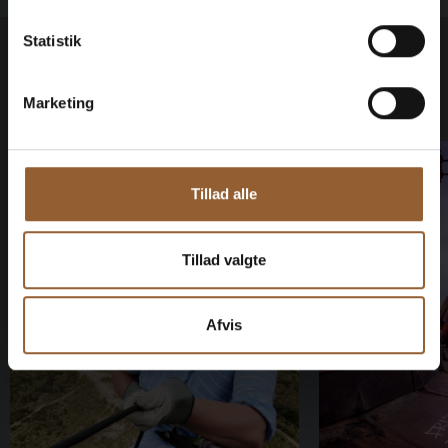
Statistik
Veranstaltungen
Alle Ereignisse anzeigen
Marketing
Tillad alle
Tillad valgte
Afvis