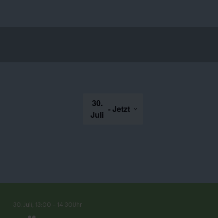
30.
 - 
Jetzt
Juli
Wählen
Sie
das
Datum.
30. Juli, 13:00
–
14:30
Uhr