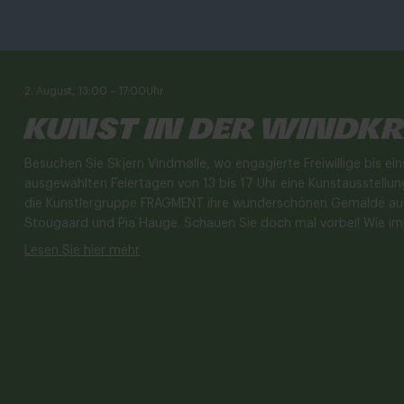
2. August, 13:00
–
17:00
Uhr
Kunst in der Windk
Besuchen Sie Skjern Vindmølle, wo engagierte Freiwillige bis e
ausgewählten Feiertagen von 13 bis 17 Uhr eine Kunstausstellun
die Künstlergruppe FRAGMENT ihre wunderschönen Gemälde aus. 
Stougaard und Pia Hauge. Schauen Sie doch mal vorbei! Wie im
Lesen Sie hier mehr