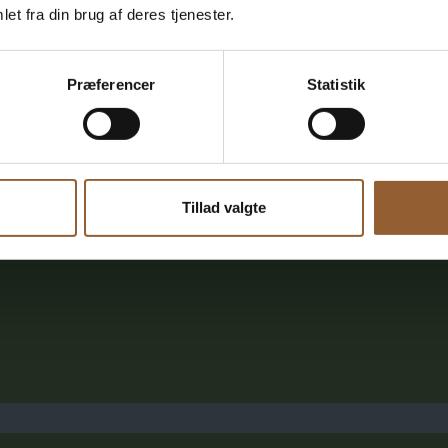
Kommen Sie Skjern Vindmølle den Sommerferien und entdecken 
et fra din brug af deres tjenester.
holländische Mühle derzeit ohne Flügel steht, stehen lokale Frei
geschult sind, bereit, Ihnen die Mühle zu zeigen und ihre spann
anderem mehr über die mühsame Arbeit, die früher nötig war, 
Præferencer
Statistik
nach oben […]
Lesen Sie hier mehr
Tillad valgte