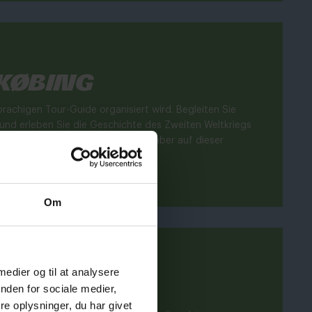
gkøbing
rachigen Tour-Guide organisiert wird. Begleiten Sie
und erleben Sie die Geschichte des Zweiten Weltkriegs
rgang durch Ringkøbing zu sehen, aber auf dieser
]
Om
 medier og til at analysere
nden for sociale medier,
e oplysninger, du har givet