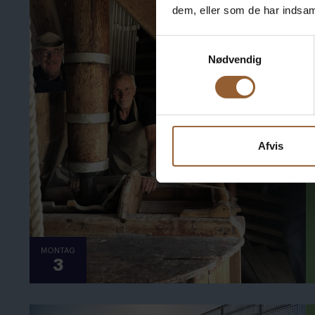
dem, eller som de har indsaml
Samtykkevalg
Nødvendig
Afvis
MONTAG
3