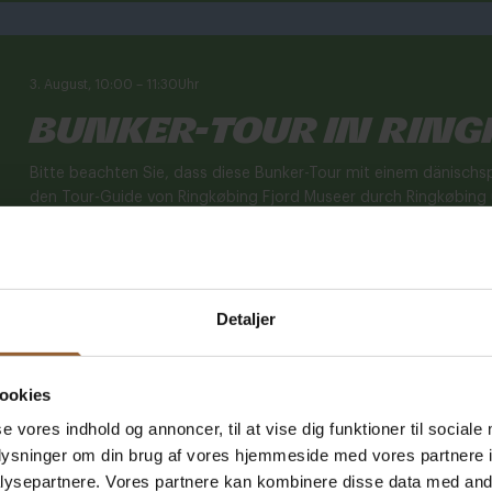
3. August, 10:00
–
11:30
Uhr
Bunker-Tour in Rin
Bitte beachten Sie, dass diese Bunker-Tour mit einem dänischsp
den Tour-Guide von Ringkøbing Fjord Museer durch Ringkøbing 
aus erster Hand. Nicht alle Spuren sind heute bei einem Spazie
Bunker-Tour kommen wir an vielen der Orte vorbei, an denen [...
Lesen Sie hier mehr
Detaljer
ookies
3. August, 11:00
–
15:00
Uhr
se vores indhold og annoncer, til at vise dig funktioner til sociale
Offene Mühle
oplysninger om din brug af vores hjemmeside med vores partnere i
ysepartnere. Vores partnere kan kombinere disse data med andr