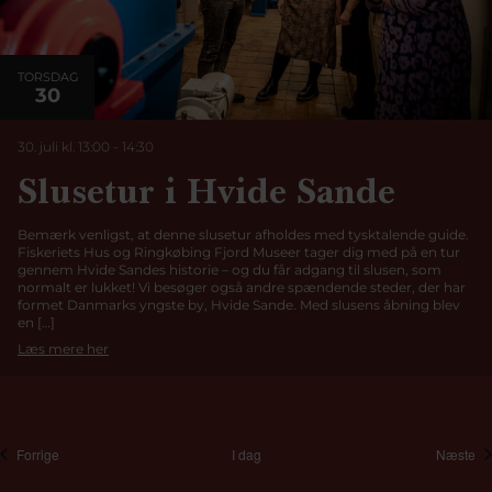
TORSDAG
30
30. juli kl. 13:00
-
14:30
Slusetur i Hvide Sande
Bemærk venligst, at denne slusetur afholdes med tysktalende guide.
Fiskeriets Hus og Ringkøbing Fjord Museer tager dig med på en tur
gennem Hvide Sandes historie – og du får adgang til slusen, som
normalt er lukket! Vi besøger også andre spændende steder, der har
formet Danmarks yngste by, Hvide Sande. Med slusens åbning blev
en […]
Læs mere her
begivenheder
be
Forrige
I dag
Næste