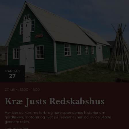
MANDAG
27
27. juli kl. 13:00
-
16:00
Kræ Justs Redskabshus
Her kan du komme forbi og høre spændende historier om
fjordfiskeri, motorer og livet på Tyskerhavnen og Hvide Sande
gennem tiden.
Læs mere her