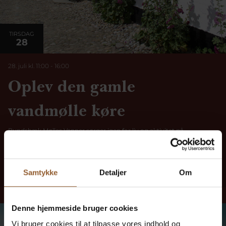
TIRSDAG
28
28. juli kl. 11:00
-
16:00
Oplev den gamle
vandmølle køre
Bundsbæk Mølles Venner sørger igen for liv og aktivitet på
Bundsbæk Mølle hen over sommeren. Kom og oplev de frivillige
møllere i arbejde, når de maler korn på den gamle vandmølle, og hør
deres spændende fortællinger om møllens opbygning og historie. Gå
også på opdagelse i de hyggelige, gamle stuer og få et indblik i, […]
Samtykke
Detaljer
Om
Læs mere her
Denne hjemmeside bruger cookies
Vi bruger cookies til at tilpasse vores indhold og