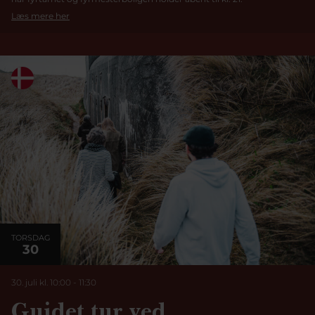
Læs mere her
TORSDAG
30
30. juli kl. 10:00
-
11:30
Guidet tur ved