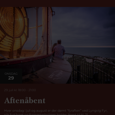
ONSDAG
29
29. juli kl. 18:00
-
21:00
Aftenåbent
Hver onsdag i juli og august er der dømt “fyraften” ved Lyngvig Fyr,
når fyrtårnet og fyrmesterboligen holder åbent til kl. 21.