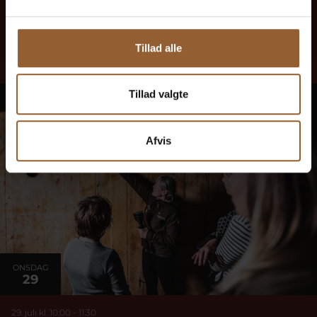
egen krop. I 1940 invaderede tyske tropper Danmark og landet blev
besat. Bunkerne er et historisk monument over lige netop denne tid.
Her levede og patruljerede de tyske soldater. Hør […]
Læs mere her
Tillad alle
Tillad valgte
Afvis
ONSDAG
29
29. juli kl. 10:00
-
11:30