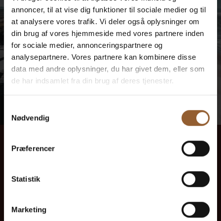
annoncer, til at vise dig funktioner til sociale medier og til
at analysere vores trafik. Vi deler også oplysninger om
din brug af vores hjemmeside med vores partnere inden
for sociale medier, annonceringspartnere og
analysepartnere. Vores partnere kan kombinere disse
data med andre oplysninger, du har givet dem, eller som
de har indsamlet fra din brug af deres tjenester.
TIRSDAG
Samtykkevalg
28
Nødvendig
28. juli kl. 13:00
-
14:30
Præferencer
Guidet tur ved
Houvigfæstningen
Statistik
Bemærk venligst, at denne bunkertur afholdes med tysktalende
guide. Tag med Ringkøbing Fjord Museers guide rundt ved
Marketing
Houvigfæstningen og mærk historien om Anden Verdenskrig på