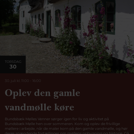
TORSDAG
30
30. juli kl. 11:00
-
16:00
Oplev den gamle
vandmølle køre
Bundsbæk Mølles Venner sørger igen for liv og aktivitet på
Bundsbæk Mølle hen over sommeren. Kom og oplev de frivillige
møllere i arbejde, når de maler korn på den gamle vandmølle, og hør
deres spændende fortællinger om møllens opbygning og historie. Gå