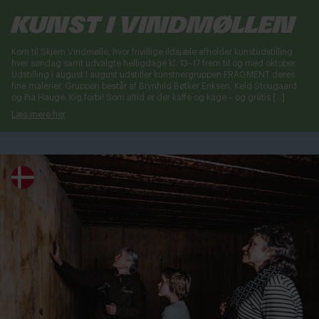
Kunst i vindmøllen
Kom til Skjern Vindmølle, hvor frivillige ildsjæle afholder kunstudstilling
hver søndag samt udvalgte helligdage kl. 13–17 frem til og med oktober.
Udstilling i august I august udstiller kunstnergruppen FRAGMENT deres
fine malerier. Gruppen består af Brynhild Bøtker Eriksen, Keld Stougaard
og Pia Hauge. Kig forbi! Som altid er der kaffe og kage – og gratis […]
Læs mere her