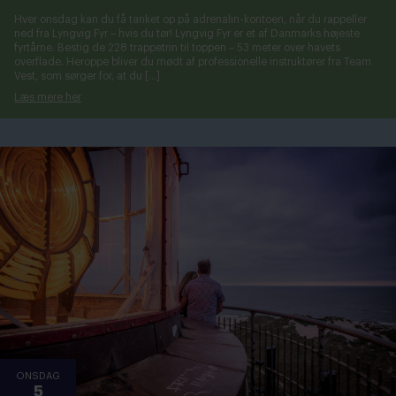
Hver onsdag kan du få tanket op på adrenalin-kontoen, når du rappeller
ned fra Lyngvig Fyr – hvis du tør! Lyngvig Fyr er et af Danmarks højeste
fyrtårne. Bestig de 228 trappetrin til toppen – 53 meter over havets
overflade. Heroppe bliver du mødt af professionelle instruktører fra Team
Vest, som sørger for, at du […]
Læs mere her
ONSDAG
5