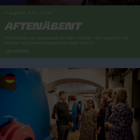
5. august kl. 18:00
-
21:00
Aftenåbent
Hver onsdag i juli og august er der dømt “fyraften” ved Lyngvig Fyr, når
fyrtårnet og fyrmesterboligen holder åbent til kl. 21.
Læs mere her