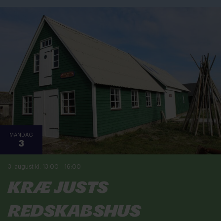
MANDAG
3
3. august kl. 13:00
-
16:00
Kræ Justs
Redskabshus