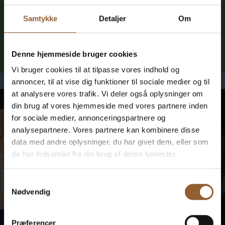
Bemærk venligst, at denne bunkertur afholdes med tysktalende guide.
Tag med Ringkøbing Fjord Museers guide rundt ved Houvigfæstningen
Samtykke
Detaljer
Om
og mærk historien om Anden Verdenskrig på egen krop. I 1940
invaderede tyske tropper Danmark og landet blev besat. Bunkerne er et
historisk monument over lige netop denne tid. Her levede og patruljerede
de tyske soldater. Hør […]
Denne hjemmeside bruger cookies
Læs mere her
Vi bruger cookies til at tilpasse vores indhold og
annoncer, til at vise dig funktioner til sociale medier og til
at analysere vores trafik. Vi deler også oplysninger om
din brug af vores hjemmeside med vores partnere inden
for sociale medier, annonceringspartnere og
analysepartnere. Vores partnere kan kombinere disse
data med andre oplysninger, du har givet dem, eller som
de har indsamlet fra din brug af deres tjenester.
Samtykkevalg
Nødvendig
ONSDAG
Præferencer