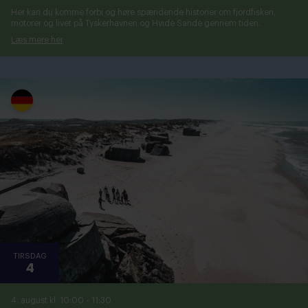
Her kan du komme forbi og høre spændende historier om fjordfiskeri,
motorer og livet på Tyskerhavnen og Hvide Sande gennem tiden.
Læs mere her
TIRSDAG
4
4. august kl. 10:00
-
11:30