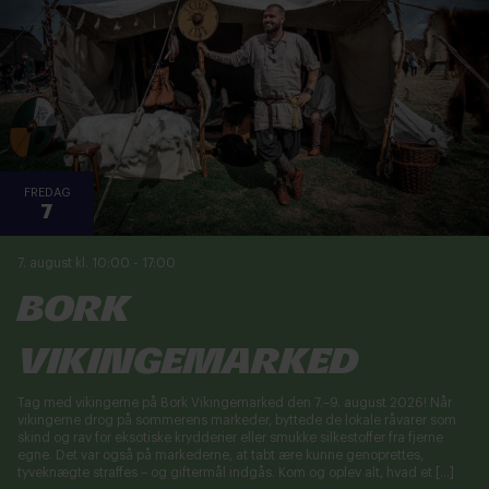
FREDAG
7
7. august kl. 10:00
-
17:00
Bork
Vikingemarked
Tag med vikingerne på Bork Vikingemarked den 7.–9. august 2026! Når
vikingerne drog på sommerens markeder, byttede de lokale råvarer som
skind og rav for eksotiske krydderier eller smukke silkestoffer fra fjerne
egne. Det var også på markederne, at tabt ære kunne genoprettes,
tyveknægte straffes – og giftermål indgås. Kom og oplev alt, hvad et […]