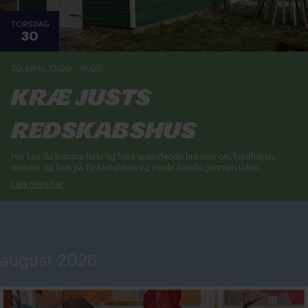
TORSDAG
30
30. juli kl. 13:00
-
16:00
Kræ Justs
Redskabshus
Her kan du komme forbi og høre spændende historier om fjordfiskeri,
motorer og livet på Tyskerhavnen og Hvide Sande gennem tiden.
Læs mere her
august 2026