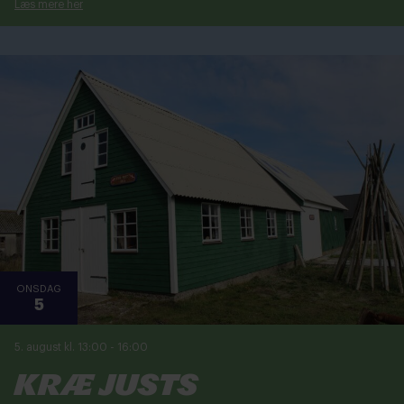
Læs mere her
ONSDAG
5
5. august kl. 13:00
-
16:00
Kræ Justs