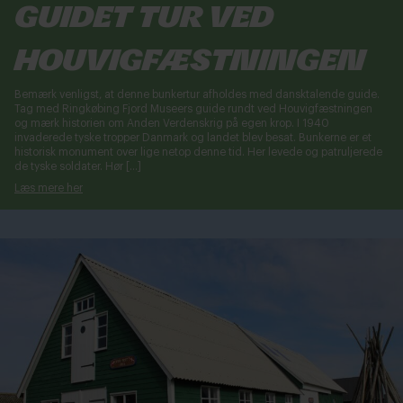
Guidet tur ved
Houvigfæstningen
Bemærk venligst, at denne bunkertur afholdes med dansktalende guide.
Tag med Ringkøbing Fjord Museers guide rundt ved Houvigfæstningen
og mærk historien om Anden Verdenskrig på egen krop. I 1940
invaderede tyske tropper Danmark og landet blev besat. Bunkerne er et
historisk monument over lige netop denne tid. Her levede og patruljerede
de tyske soldater. Hør […]
Læs mere her