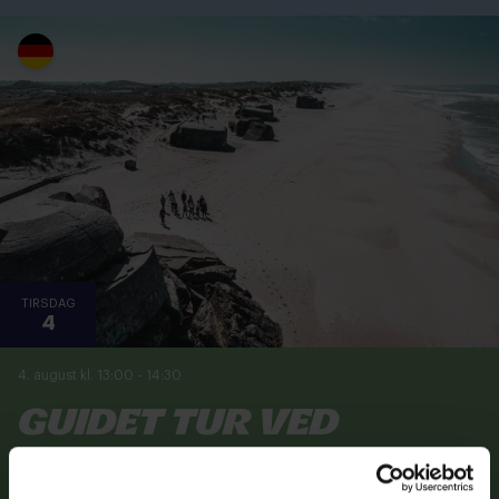
TIRSDAG
4
4. august kl. 13:00
-
14:30
Guidet tur ved
Houvigfæstningen