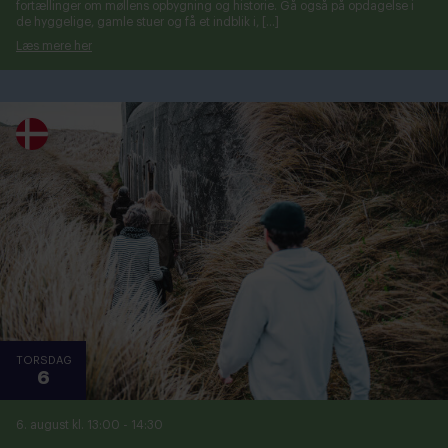
fortællinger om møllens opbygning og historie. Gå også på opdagelse i
de hyggelige, gamle stuer og få et indblik i, […]
Læs mere her
TORSDAG
6
6. august kl. 13:00
-
14:30