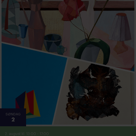
SØNDAG
2
2. august kl. 13:00
-
17:00