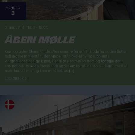
MANDAG
3
3. august kl. 11:00
-
15:00
Åben mølle
Kom og oplev Skjern Vindmølle i sommerferien! Til trods for at den flotte
hollandske mølle står uden vinger, står lokale frivillige, oplært i
vindmøllens finurlige kunst, klar til at vise møllen frem og fortælle dens
spændende historie. Hør blandt andet om fortidens store arbejde med at
male korn til mel, og kom med helt op […]
Læs mere her