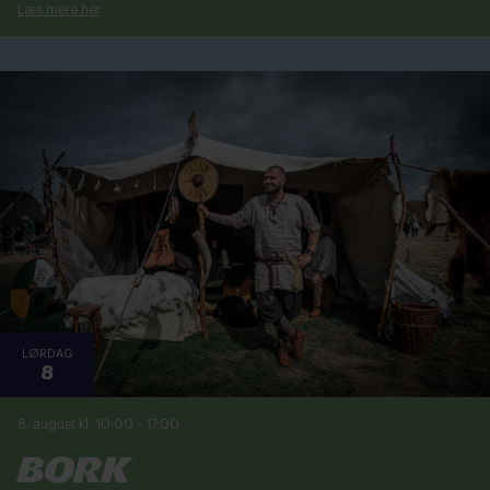
Læs mere her
LØRDAG
8
8. august kl. 10:00
-
17:00
Bork