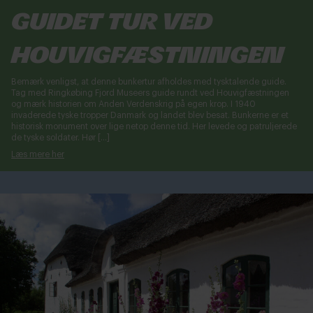
Guidet tur ved
Houvigfæstningen
Bemærk venligst, at denne bunkertur afholdes med tysktalende guide.
Tag med Ringkøbing Fjord Museers guide rundt ved Houvigfæstningen
og mærk historien om Anden Verdenskrig på egen krop. I 1940
invaderede tyske tropper Danmark og landet blev besat. Bunkerne er et
historisk monument over lige netop denne tid. Her levede og patruljerede
de tyske soldater. Hør […]
Læs mere her