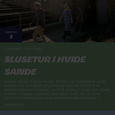
MANDAG
3
3. august kl. 13:00
-
14:30
Slusetur i Hvide
Sande
Bemærk venligst, at denne slusetur afholdes med dansktalende guide.
Fiskeriets Hus og Ringkøbing Fjord Museer tager dig med på en tur
gennem Hvide Sandes historie – og du får adgang til slusen, som normalt
er lukket! Vi besøger også andre spændende steder, der har formet
Danmarks yngste by, Hvide Sande. Med slusens åbning blev en […]
Læs mere her